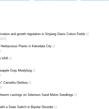
tivation and growth regulation in Xinjiang Oasis Cotton Fields
2025
d Herbaceous Plants in Kekedala City
5
on VAR
neapple Gray Mealybug
5
n" Camellia Oleifera
5
arthworm castings on Selenium Sand Melon Seedlings
with a State Switch in Bipolar Disorder