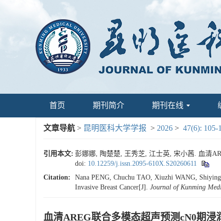
首页
期刊简介
期刊在线
文章导航
>
昆明医科大学学报
>
2026
>
47(6): 105-
引用本文:
彭娜娜, 陶楚楚, 王秀芝, 江士英, 宋小茜. 血清AR
doi:
10.12259/j.issn.2095-610X.S20260611
Citation:
Nana PENG, Chuchu TAO, Xiuzhi WANG, Shiying JI
Invasive Breast Cancer[J].
Journal of Kunming Medi
血清AREG联合多模态超声预测cN0期浸