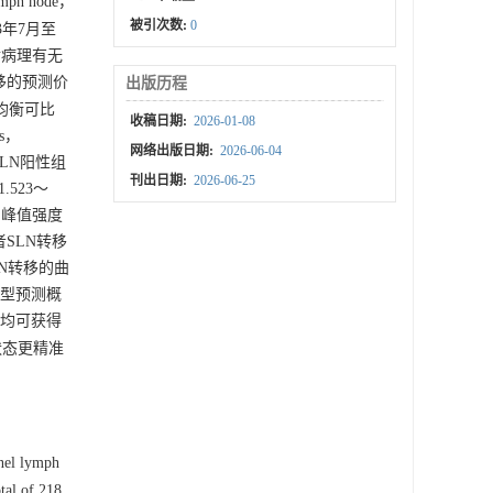
ph node，
被引次数:
0
3年7月至
后病理有无
移的预测价
出版历程
均衡可比
收稿日期:
2026-01-08
s，
网络出版日期:
2026-06-04
SLN阳性组
刊出日期:
2026-06-25
1.523～
）、峰值强度
患者SLN转移
LN转移的曲
明模型预测概
型均可获得
状态更精准
nel lymph
al of 218