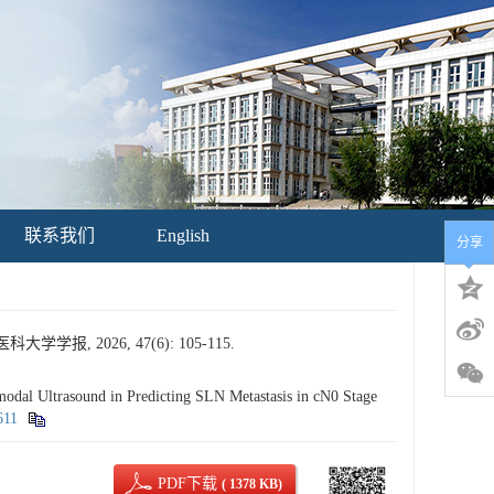
联系我们
English
分享
 2026, 47(6): 105-115.
l Ultrasound in Predicting SLN Metastasis in cN0 Stage
611
PDF下载
( 1378 KB)