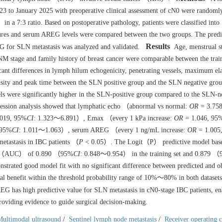
23 to January 2025 with preoperative clinical assessment of cN0 were randoml
in a 7:3 ratio. Based on postoperative pathology, patients were classified int
ures and serum AREG levels were compared between the two groups. The predi
Results
 for SLN metastasis was analyzed and validated.
Age, menstrual st
TNM stage and family history of breast cancer were comparable between the trai
cant differences in lymph hilum echogenicity, penetrating vessels, maximum ela
y and peak time between the SLN positive group and the SLN negative group
were significantly higher in the SLN-positive group compared to the SLN-n
ression analysis showed that lymphatic echo （abnormal vs normal:
OR
= 3.75
019, 95%
CI
: 1.323～6.891）, Emax （every 1 kPa increase:
OR
= 1.046, 95
 95%
CI
: 1.011～1.063）, serum AREG （every 1 ng/mL increase:
OR
= 1.005
etastasis in IBC patients （
P
< 0.05）. The Logit（P） predictive model bas
curve （AUC） of 0.890 （95%
CI
: 0.848～0.954） in the training set and 0.879 
nstrated good model fit with no significant difference between predicted and o
ical benefit within the threshold probability range of 10%～80% in both dataset
 has high predictive value for SLN metastasis in cN0-stage IBC patients, e
providing evidence to guide surgical decision-making.
Multimodal ultrasound
/
Sentinel lymph node metastasis
/
Receiver operating c