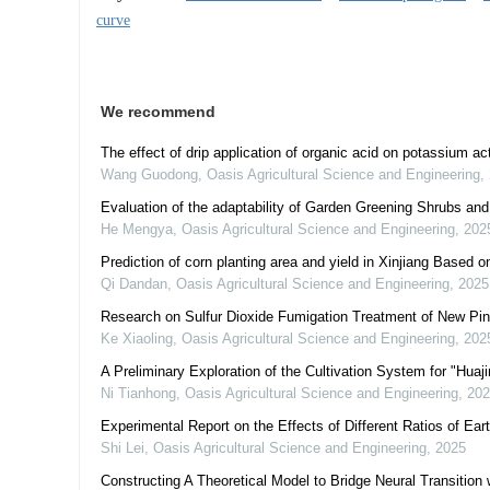
curve
We recommend
The effect of drip application of organic acid on potassium ac
Wang Guodong
,
Oasis Agricultural Science and Engineering
,
Evaluation of the adaptability of Garden Greening Shrubs an
He Mengya
,
Oasis Agricultural Science and Engineering
,
202
Prediction of corn planting area and yield in Xinjiang Based 
Qi Dandan
,
Oasis Agricultural Science and Engineering
,
2025
Research on Sulfur Dioxide Fumigation Treatment of New Pi
Ke Xiaoling
,
Oasis Agricultural Science and Engineering
,
202
A Preliminary Exploration of the Cultivation System for "Huaji
Ni Tianhong
,
Oasis Agricultural Science and Engineering
,
202
Experimental Report on the Effects of Different Ratios of E
Shi Lei
,
Oasis Agricultural Science and Engineering
,
2025
Constructing A Theoretical Model to Bridge Neural Transition 