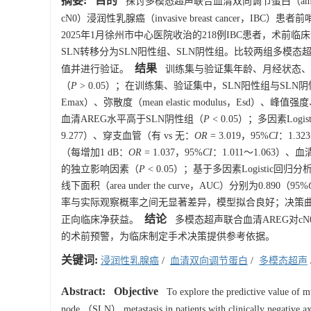
摘要:
目的
探讨多模态超声联合血清双向调节蛋白（amphiregulin
cN0）浸润性乳腺癌（invasive breast cancer，IBC）患者
2025年1月徐州市中心医院收治的218例IBC患者，术前
SLN转移分为SLN阳性组、SLN阴性组。比较两组多模态
结果
值并进行验证。
训练集与验证集年龄、月经状态、肿
（
P
> 0.05）；在训练集、验证集中，SLN阳性组与SLN阴性组
Emax）、弥散度（mean elastic modulus，Esd
血清AREG水平高于SLN阴性组（
P
< 0.05）；多因素Lo
9.277）、穿支血管（有 vs 无：
OR
= 3.019，95%
CI
：1.32
（每增加1 dB：
OR
= 1.037，95%
CI
：1.011～1.063）、
的独立影响因素（
P
< 0.05）；基于多因素Logistic
线下面积（area under the curve，AUC）分别为0.890（95%
率与实际观察概率之间无显著差异，模型拟合良好；决策曲
结论
正向临床净获益。
多模态超声联合血清AREG对cN0
的术前预警，为临床制定手术决策提供参考依据。
关键词:
浸润性乳腺癌
/
血清双向调节蛋白
/
多模态超声
Abstract:
Objective
To explore the predictive value of 
node （SLN） metastasis in patients with clinically negative