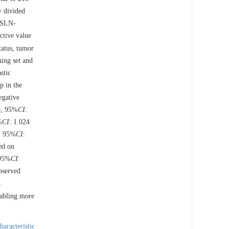
y divided
o SLN-
ctive value
atus, tumor
ning set and
stic
 in the
egative
8, 95%
CI
:
%
CI
: 1.024
, 95%
CI
:
ed on
（95%
CI
:
bserved
s.
nabling more
haracteristic