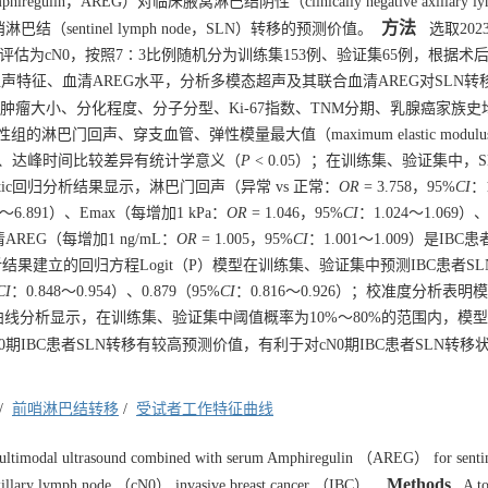
，AREG）对临床腋窝淋巴结阴性（clinically negative axillary lym
方法
前哨淋巴结（sentinel lymph node，SLN）转移的预测价值。
选取202
临床评估为cN0，按照7∶3比例随机分为训练集153例、验证集65例，根据术
超声特征、血清AREG水平，分析多模态超声及其联合血清AREG对SLN转
瘤大小、分化程度、分子分型、Ki-67指数、TNM分期、乳腺癌家族史
的淋巴门回声、穿支血管、弹性模量最大值（maximum elastic modulu
）、峰值强度、达峰时间比较差异有统计学意义（
P
< 0.05）；在训练集、验证集中，
gistic回归分析结果显示，淋巴门回声（异常 vs 正常：
OR
= 3.758，95%
CI
：
3～6.891）、Emax（每增加1 kPa：
OR
= 1.046，95%
CI
：1.024～1.069
血清AREG（每增加1 ng/mL：
OR
= 1.005，95%
CI
：1.001～1.009）是IBC
回归分析结果建立的回归方程Logit（P）模型在训练集、验证集中预测IBC患者S
CI
：0.848～0.954）、0.879（95%
CI
：0.816～0.926）；校准度分析表
线分析显示，在训练集、验证集中阈值概率为10%～80%的范围内，模
期IBC患者SLN转移有较高预测价值，有利于对cN0期IBC患者SLN转移
/
前哨淋巴结转移
/
受试者工作特征曲线
multimodal ultrasound combined with serum Amphiregulin （AREG） for senti
Methods
 axillary lymph node （cN0） invasive breast cancer （IBC）.
A tot