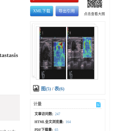
XML下载
导出引用
点击查看大图
astasis
图(5)
/
表(6)
计量
文章访问数:
247
HTML全文浏览量:
164
PDF下载量:
65