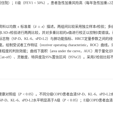
院）；E级（FEV1 < 50%），患者急性加重风险高（每年急性加重≥2
¯
±
资料以均数 ± 标准差（
）描述。两组间比较采用独立样本
t
检验；多
x
x
¯
±
s
s
SD-
t
检验进行两两比较，并对多重比较的α值进行校正以控制I类错误。
标志物（SP-D、KL-6、sPD-L2）与肺功能指标、HRCT定量参数之间的
制受试者工作特征（receiver operating characteristic，ROC）曲
程度的判别效能；曲线下面积（area under the curve，AUC）用于量
t-off）、灵敏度、特异度及95%置信区间（95%
CI
）。采用Z检验比较
于健康对照组（
P
< 0.05）。不同分级COPD患者血清SP-D、KL-6、sPD-L
SP-D、KL-6、sPD-L2水平明显高于A级（
P
< 0.05）；E级COPD患者血清S