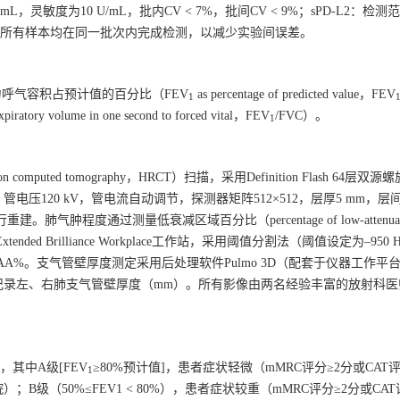
/mL，灵敏度为10 U/mL，批内CV < 7%，批间CV < 9%；sPD-L2：检测范
 < 11%。所有样本均在同一批次内完成检测，以减少实验间误差。
呼气容积占预计值的百分比（FEV
as percentage of predicted value，FEV
1
volume in one second to forced vital，FEV
/FVC）。
1
omputed tomography，HRCT）扫描，采用Definition Flash 64层双
120 kV，管电流自动调节，探测器矩阵512×512，层厚5 mm，层间距
。肺气肿程度通过测量低衰减区域百分比（percentage of low-attenuatio
的Extended Brilliance Workplace工作站，采用阈值分割法（阈值设定为–95
AA%。支气管壁厚度测定采用后处理软件Pulmo 3D（配套于仪器工作平
记录左、右肺支气管壁厚度（mm）。所有影像由两名经验丰富的放射科医
，其中A级[FEV
≥80%预计值]，患者症状轻微（mMRC评分≥2分或CAT评
1
级（50%≤FEV1 < 80%），患者症状较重（mMRC评分≥2分或CAT评