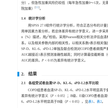
分），但急性加重风险仍较低（每年急性加重0～1次，无需住
[
11
]
院加重）
。
1.4 统计学分析
用SPSS 27.0软件行统计学分析，符合正态分布的计量
用单因素方差分析，若总体差异有统计学意义，进一步采用L
2
n（%）描述，用
χ
检验。采用Pearson相关分析法评估血清
系，以及相关参数内部的相关性，以相关系数
r
表示相关强度。绘
SP-D、KL-6、sPD-L2单独及联合检测对COPD患者病情严重
AUC越接近1表示预测准确性越高；同时计算最佳截断值（Cu
AUC的差异。
P
< 0.05为差异有统计学意义。
2. 结果
2.1 各组受试者血清SP-D、KL-6、sPD-L2水平比较
COPD组患者血清SP-D、KL-6、sPD-L2水平明显高
差异有统计学意义（
P
< 0.05）；B级、E级COPD患者血清
6、sPD-L2水平明显高于B级（
P
< 0.05），见
表1
、
表2
。