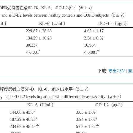
¯
±
D受试者血清SP-D、KL-6、sPD-L2水平（
）
x
x
¯
±
s
s
¯
±
d sPD-L2 levels between healthy controls and COPD subjects（
）
x
x
¯
±
s
s
/mL）
KL−6（U/mL）
sPD−L2（μg/L）
229.87 ± 28.63
4.65 ± 1.17
134.29 ± 16.23
2.54 ± 0.52
30.337
16.964
*
*
< 0.001
< 0.001
下载:
导出CSV
| 
¯
±
患者血清SP-D、KL-6、sPD-L2水平（
）
x
x
¯
±
s
s
¯
±
d sPD-L2 levels in patients with different disease severity（
）
x
x
¯
±
s
s
KL−6（U/mL）
sPD−L2（μg/L）
144.06 ± 45.54
3.05 ± 1.09
a
a
187.29 ± 46.23
3.94 ± 1.02
ab
ab
234.68 ± 48.45
5.02 ± 1.57