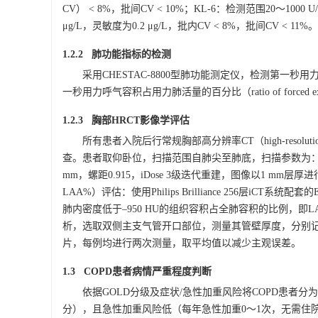
CV） < 8%，批间CV < 10%；KL-6：检测范围20～
1000
U
μg/L，灵敏度为0.2 μg/L，批内CV < 8%，批间CV
1.2.2 肺功能指标的检测
采用CHESTAC-
8800
型肺功能测定仪，检测第一秒用力
一秒用力呼气容积占用力肺活量的百分比（ratio of forced expiratory 
1.2.3 胸部HRCT影像学评估
所有患者入院后行常规胸部高分辨率CT（high-resolution c
查。患者取仰卧位，扫描范围自肺尖至肺底，扫描参数为：管电压
mm，螺距0.915，iDose 3级迭代重建，图像以1 mm层厚进行重建
LAA%）评估：使用Philips Brilliance 256层iCT系统配套
肺内密度低于–950 HU的组织容积占全肺容积的比例，即L
析，选取双侧主支气管开口部位，测量其管壁厚度，分别
片，每例均进行两次测量，取平均值以减少主观误差。
1.3 COPD患者病情严重程度判断
依据GOLD分级及症状/急性加重风险将COPD患者分为
分），且急性加重风险低（每年急性加重0～1次，无需住院）；B