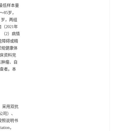
合最低样本量
～85岁，
4）岁，两组
2021年
；（2）病情
能障碍或精
常规健康体
临床资料完
性肿瘤、自
检查者。本
测。采用双抗
有限公司）、
格按照说明书
tion，