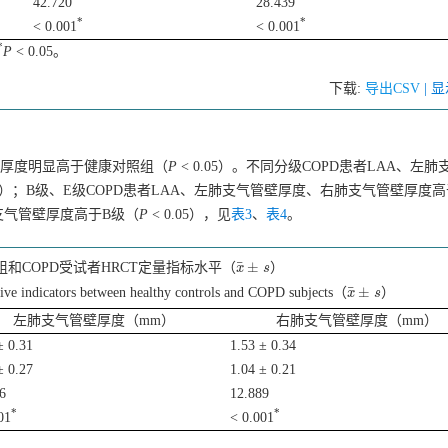
42.720
28.439
*
*
< 0.001
< 0.001
*
P
< 0.05。
下载:
导出CSV
| 
壁厚度明显高于健康对照组（
P
< 0.05）。不同分级COPD患者LAA、左
.05）；B级、E级COPD患者LAA、左肺支气管壁厚度、右肺支气管壁厚度
肺支气管壁厚度高于B级（
P
< 0.05），见
表3
、
表4
。
¯
±
和COPD受试者HRCT定量指标水平（
）
x
x
¯
±
s
s
¯
±
ve indicators between healthy controls and COPD subjects（
）
x
x
¯
±
s
s
左肺支气管壁厚度（mm）
右肺支气管壁厚度（mm）
± 0.31
1.53 ± 0.34
± 0.27
1.04 ± 0.21
6
12.889
*
*
01
< 0.001