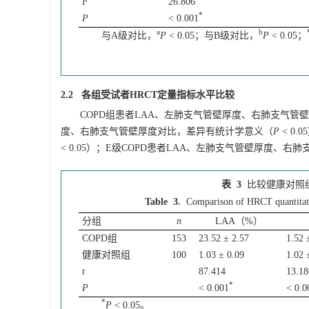
F
26.806
*
P
< 0.001
a
b
与A级对比，
P
< 0.05；与B级对比，
P
< 0.05；
2.2 各组受试者HRCT定量指标水平比较
COPD组患者LAA、左肺支气管壁厚度、右肺支气管
度、右肺支气管壁厚度对比，差异有统计学意义（
P
< 0
< 0.05）；E级COPD患者LAA、左肺支气管壁厚度、右
表 3
比较健康对照组
Table 3.
Comparison of HRCT quantitati
分组
n
LAA（%）
COPD组
153
23.52 ± 2.57
1.52 
健康对照组
100
1.03 ± 0.09
1.02 
t
87.414
13.18
*
P
< 0.001
< 0.0
*
P
< 0.05。