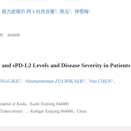
3
1
1
,
祖力皮喀尔·阿卜杜热合曼
,
陈云
,
钟雪梅
844000
）
d sPD-L2 Levels and Disease Severity in Patients
2
3
1
DUHALIKE
,
Abudureheman ZULIPIKAER
,
Yun CHEN
,
ospital of Kashi，Kashi Xinjiang 844000
es （Tuberculosis） ，Kashgar Xinjiang 844000，China