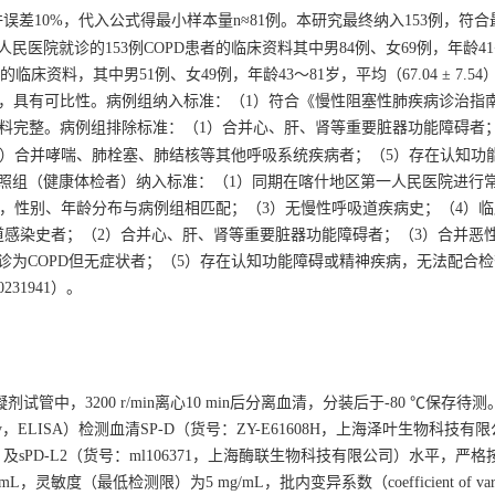
，允许误差10%，代入公式得最小样本量n≈81例。本研究最终纳入153例，符
一人民医院就诊的153例COPD患者的临床资料其中男84例、女69例，年龄41
者的临床资料，其中男51例、女49例，年龄43～81岁，平均（67.04 ± 7.5
05），具有可比性。病例组纳入标准：（1）符合《慢性阻塞性肺疾病诊治指南（
临床资料完整。病例组排除标准：（1）合并心、肝、肾等重要脏器功能障碍者
（4）合并哮喘、肺栓塞、肺结核等其他呼吸系统疾病者；（5）存在认知功
照组（健康体检者）纳入标准：（1）同期在喀什地区第一人民医院进行
8岁，性别、年龄分布与病例组相匹配；（3）无慢性呼吸道疾病史；（4）
道感染史者；（2）合并心、肝、肾等重要脏器功能障碍者；（3）合并恶
诊为COPD但无症状者；（5）存在认知功能障碍或精神疾病，无法配合
0231941
）。
凝剂试管中，
3200
r/min离心10 min后分离血清，分装后于-80 ℃保存待
nt assay，ELISA）检测血清SP-D（货号：ZY-E61608H，上海泽叶生物科技
sPD-L2（货号：ml106371，上海酶联生物科技有限公司）水平，严
敏度（最低检测限）为5 mg/mL，批内变异系数（coefficient of varia