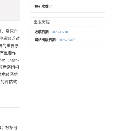
被引次数:
0
出版历程
发病率、高死亡
收稿日期:
2025-12-30
中尚缺乏对
网络出版日期:
2026-07-07
展的重要原
具有重要作
lungen-
预后密切相
映机体免疫系统
度的评估效
率；根据既