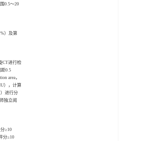
围0.5～20
%）及第
1
源螺旋CT进行检
0.5
n area，
0 HU），计算
台）进行分
师独立阅
分≥10
分≥10