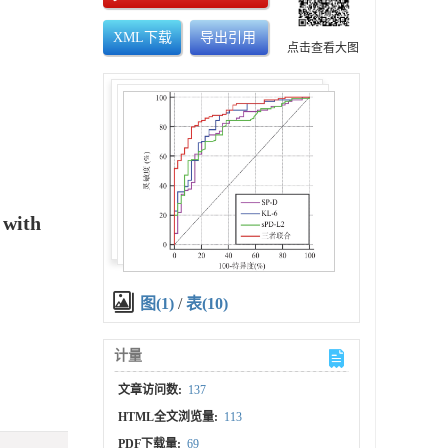
XML下载
导出引用
点击查看大图
 with
图(1)
/
表(10)
计量
文章访问数:
137
HTML全文浏览量:
113
PDF下载量:
69