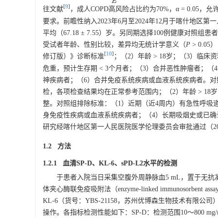
E
[
9
]
往文献
，成人COPD高风险占比约为70%，α = 0.05
要求。前瞻性纳入2023年6月至2024年12月于喀什地区第
平均（67.18 ± 7.55）岁。另同期选择100例健康对照组患
受试者年龄、性别比较，差异均无统计学意义（
P
> 0.
[
10
]
修订版）》诊断标准
；（2）年龄 > 18岁；（3）
危重，预计生存期 < 3个月者；（3）合并恶性肿瘤者；
神疾病者；（6）合并免疫系统疾病或血液系统疾病者。对
检，各项检查结果均在正常参考范围内；（2）年龄 > 1
整。对照组排除标准：（1）近期（近4周内）有急性呼吸
身免疫性疾病或血液系统疾病者；（4）长期吸烟史或已确
研究经喀什地区第一人民医院医学伦理委员会审批通过（
2
1.2 方法
1.2.1 血清SP-D、KL-6、sPD-L2水平的检测
于患者入院当日采集空腹外周静脉血5 mL，置于无抗
体夹心酶联免疫吸附法（enzyme-linked immunosorbe
KL-6（货号：YBS-
21158
，苏州优博森生物技术有限公司）及
操作。各指标检测性能如下：SP-D：检测范围10～800 mg/mL，灵