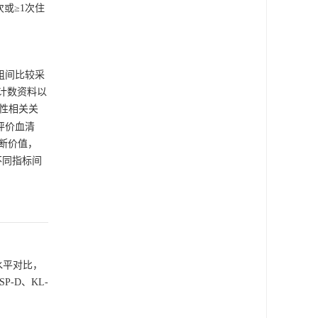
次或≥1次住
组间比较采
计数资料以
线性相关关
线，评价血清
化诊断价值，
不同指标间
2水平对比，
P-D、KL-