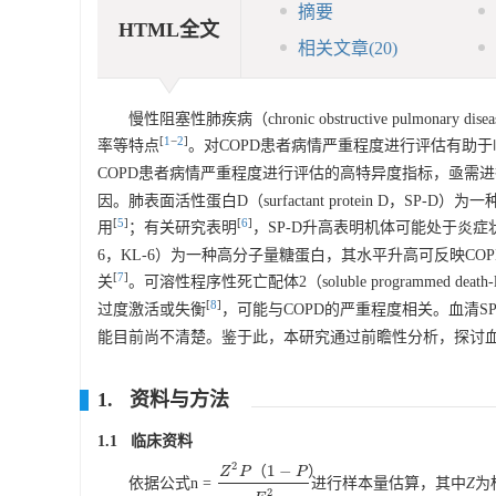
摘要
HTML全文
相关文章
(20)
慢性阻塞性肺疾病（chronic obstructive pul
[
1
−
2
]
率等特点
。对COPD患者病情严重程度进行评估有助
COPD患者病情严重程度进行评估的高特异度指标，亟需
因。肺表面活性蛋白D（surfactant protein D，
[
5
]
[
6
]
用
；有关研究表明
，SP-D升高表明机体可能处于炎症状态，
6，KL-6）为一种高分子量糖蛋白，其水平升高可反映C
[
7
]
关
。可溶性程序性死亡配体2（soluble programmed d
[
8
]
过度激活或失衡
，可能与COPD的严重程度相关。血清SP
能目前尚不清楚。鉴于此，本研究通过前瞻性分析，探讨血清SP
1. 资料与方法
1.1 临床资料
2
1
−
（
）
Z
P
P
依据公式n =
进行样本量估算，其中
Z
为
Z
2
P
（
1
−
P
）
E
2
2