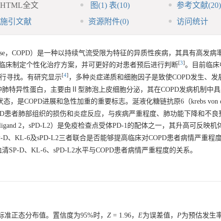
HTML全文
图
(1)
表
(10)
参考文献
(20)
施引文献
资源附件
(0)
访问统计
monary disease，COPD）是一种以持续气流受限为特征的异质性疾病，其具有高
[
3
]
于临床制定个性化治疗方案，并可更好的对患者预后进行判断
。目前临床
[
4
]
进行寻找。有研究显示
，多种炎症递质和细胞因子是致使COPD发生、发
SP-D）为一种肺特异性蛋白，主要由Ⅱ型肺泡上皮细胞分泌，其在COPD发病机制中
是COPD进展和急性加重的重要标志。涎液化糖链抗原6（krebs von den 
OPD患者肺部组织的损伤和炎症反应，与疾病严重程度、肺功能下降和不良
eath-ligand 2，sPD-L2）是免疫检查点受体PD-1的配体之一，其升高可反
-D、KL-6及sPD-L2三者联合是否能够提高临床对COPD患者病情严重程
-D、KL-6、sPD-L2水平与COPD患者病情严重程度的关系。
标准正态分布值。置信度为95%时，
Z
= 1.96，
E
为误差值，
P
为预估发生