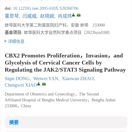
doi:
10.12259/j.issn.2095-610X.S20260706
,
董思琴
,
闫威威
,
赵晓婉
,
肖成炜
蚌埠医科大学第二附属医院妇产科，安徽 蚌埠 233000
基金项目:
蚌埠医科大学自然科学重点项目（2023byzd108）
详细信息
CBX2 Promotes Proliferation，Invasion，and
Glycolysis of Cervical Cancer Cells by
Regulating the JAK2/STAT3 Signaling Pathway
Siqin DONG
,
Weiwei YAN
,
Xiaowan ZHAO
,
,
Chengwei XIAO
Department of Obstetrics and Gynecology，The Second
Affiliated Hospital of Bengbu Medical University，Bengbu Anhui
233000，China
摘要