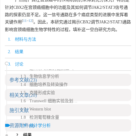
针对CBX2在宫颈癌细胞中的功能及其如何调节JAK2/STAT3信号通
路的探索仍显不足。这一信号通路在多个癌症类型的进展中发挥着
[
11
−
12
]
关键作用
。因此，本研究通过揭示CBX2调节JAK2/STAT3通路
影响宫颈癌细胞生物学特性的过程，填补这一空白研究方向。
1. 材料与方法
1. 材料与方法
2. 结果
1.1 组织标本收集及免疫组化检测
3. 讨论
1.2 逆转录-聚合酶链反应（RT-PCR）
1.3 生物信息学分析
参考文献
(23)
1.4 细胞培养及转染操作
1.5 克隆形成实验
相关文章
(20)
1.6 Transwell 细胞实验及划痕实验评估细胞转移能力
1.7 Western blot
施引文献
1.8 检测葡萄糖含量
资源附件
(0)
1.9 统计学分析
2. 结果