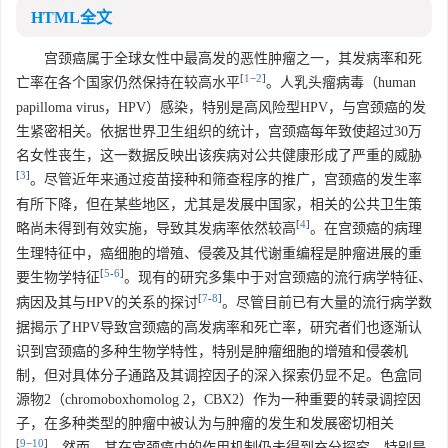
HTML全文
宫颈癌属于全球女性中最高发的恶性肿瘤之一，其发病率和死
[
1
−
2
]
亡率在各个国家仍然保持在较高水平
。人乳头瘤病毒（human
papilloma virus，HPV）感染，特别是高风险型HPV，与宫颈癌的发
生紧密相关。依据世界卫生组织的统计，宫颈癌每年致使超过30万
名女性丧生，这一数据反映出该疾病对公共健康形成了严重的威胁
[
3
]
。尽管近年来通过疫苗接种和筛查程序的推广，宫颈癌的发生率
有所下降，但在某些地区，尤其是发展中国家，相关的公共卫生策
[
4
]
略尚未得到有效实施，导致其发病率依然较高
。在宫颈癌的病理
生理特征中，癌细胞的增殖、侵袭及其代谢重编程是肿瘤进展的重
[
5
-
6
]
要生物学特征
。现有的研究多集中于对宫颈癌的流行病学特征、
[
7
-
8
]
病因及其与HPV的关系的探讨
。尽管目前已有大量的流行病学数
据揭示了HPV导致宫颈癌的高发病率和死亡率，研究者们也逐渐认
识到宫颈癌的多种生物学特性，特别是肿瘤细胞的增殖和侵袭机
制，但对具体分子通路及其调控因子的深入探索仍显不足。色盒同
源物2（chromoboxhomolog 2，CBX2）作为一种重要的转录调控因
子，在多种类型的肿瘤中被认为与肿瘤的发生和发展密切相关
[
9
−
10
]
，然而，其在宫颈癌中的作用机制仍未得到充分探究，特别是