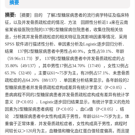
摘要
摘要:
［摘要］目的 了解2型糖尿病患者的流行病学特征及临床特
征，以及并发骨质疏松症的情况．方法 回顾性分析近1 a来在云南
省某省级医院住院的137例2型糖尿病住院患者，收集住院相关信
息，分析其并发骨质疏松症的相关特征及其影响因素等情况．采用
SPSS 软件进行描述性分析、单因素分析及Logistic逐步回归分析．
结果 137例2型糖尿病患者中男性占40.9%，女性占59.1%．年龄
（59.96±11.73）岁， 137例2型糖尿病患者中并发骨质疏松症的占
35.80%（49/137），其中男性17例占34.70%（17/49），女性32例占
65.3%（32/49），主要以61～75岁为主，有28例占57.1%．未患骨质
疏松症的占64.20%（88/137）．单因素分析结果显示，各年龄段的2
型糖尿病患者并发骨质疏松症构成差异有统计学意义（P＜0.05）、
患病病程不同的2型糖尿病患者并发骨质疏松症构成有差异有统计学
意义（P＜0.05）．Logistic逐步回归结果显示，有统计学意义的危险
因素为2型糖尿病患者病程（P＜0.05）、血Ca值（P＜0.05）．结
论 2型糖尿病患者中女性构成高于男性，年龄以61～75岁为主，体
重偏于正常体重．并发骨质疏松症者，女性构成高于男性，病程时
间较长以＞120月为主，血糖值和糖化血红蛋白值轻度偏高，而且提