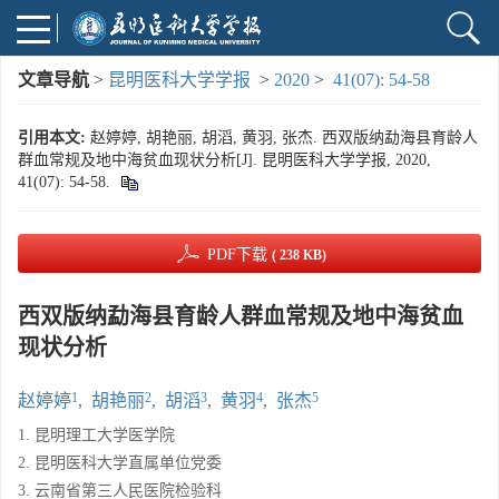
文章导航
>
昆明医科大学学报
>
2020
>
41(07): 54-58
引用本文:
赵婷婷, 胡艳丽, 胡滔, 黄羽, 张杰. 西双版纳勐海县育龄人
群血常规及地中海贫血现状分析[J]. 昆明医科大学学报, 2020,
41(07): 54-58.
PDF下载
( 238 KB)
西双版纳勐海县育龄人群血常规及地中海贫血
现状分析
1
2
3
4
5
赵婷婷
,
胡艳丽
,
胡滔
,
黄羽
,
张杰
1. 昆明理工大学医学院
2. 昆明医科大学直属单位党委
3. 云南省第三人民医院检验科