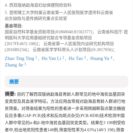
4. 西双版纳勐海县妇幼保健院检验科
5. 昆明理工大学附属云南省第一人民医院医学遗传科云南省
出生缺陷与遗传病研究重点实验室
基金项目:
国家自然科学基金资助项目(81860040;81502377)； 云南省科技厅-昆
明医科大学应用基础研究联合专项基金资助项目
[2017FE467(-108)]； 云南省第一人民医院内设研究机构项目
(2016BS234)； 云南省医学学科带头人计划项目(D-2017056)；
1
2
3
4
Zhao Ting Ting
,
Hu Yan Li
,
Hu Tao
,
Huang Yu
,
5
Zhang Jie
摘要
摘要:
目的了解西双版纳勐海县育龄人群常见的地中海贫血基因突
变类型及其血液学特征。方法应用血常规对勐海县育龄人群进行地
贫筛查。对筛查结果为阳性的患者进一步采用跨越断裂点聚合酶链
反应多重(GAP-PCR)技术和反向斑点杂交(PCR-RDB)技术检测中国
人群中常见的α-和β-地中海贫血基因突变类型。结果在3 198例受检
者中,检出地贫阳性患者148例,筛查阳性率为4.63%(148/3 198);筛查