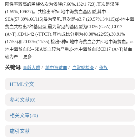
阳性率较高的民族依次为傣族(7.66%,132/1 723),其次是汉族
(1.59%,10/627)。共检出9种α-地中海贫血基因型,其中--
SEA(57.39%,66/115)最为常见,其次是-α3.7 (29.57%,34/115);β-地中海
贫血共检出7种基因型,最为常见的基因型为CD26 (G>A),CD17
(A>T),CD41-42 (-TTCT),其构成比分别为40.00%(22/55),30.91%
(17/55)和20.00%(11/55);检出6种α-地中海贫血合并β-地中海贫血。α-
地中海贫血以--SEA贫血较为严重,β-地中海贫血以CD17 (A>T)贫血
较为严... 更多
关键词:
育龄人群
/
地中海贫血
/
血常规检查
/
傣族
HTML全文
参考文献
(0)
相关文章
(20)
施引文献