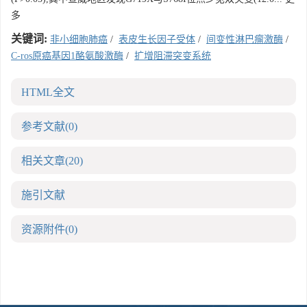
多
关键词:
非小细胞肺癌
/
表皮生长因子受体
/
间变性淋巴瘤激酶
/
C-ros原癌基因1酪氨酸激酶
/
扩增阻滞突变系统
HTML全文
参考文献
(0)
相关文章
(20)
施引文献
资源附件
(0)