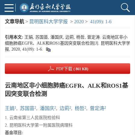
文章导航
>
昆明医科大学学报
>
2020
>
41(09): 1-6
引用本文:
王娟, 苏国苗, 潘国庆, 边莉, 杨哲, 曾定涛. 云南地区非小
细胞肺癌EGFR、ALK和ROS1基因突变联合检测[J]. 昆明医科大学学
报, 2020, 41(09): 1-6.
PDF下载
( 861 KB)
云南地区非小细胞肺癌EGFR、ALK和ROS1基
因突变联合检测
1
2
2
2
2
2
王娟
,
苏国苗
,
潘国庆
,
边莉
,
杨哲
,
曾定涛
1. 云南省第三人民医院检验科
2. 昆明医科大学第一附属医院病理科
基金项目: