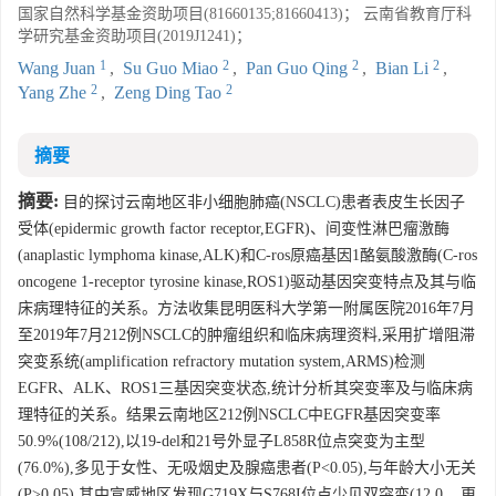
国家自然科学基金资助项目(81660135;81660413)； 云南省教育厅科
学研究基金资助项目(2019J1241)；
1
2
2
2
Wang Juan
,
Su Guo Miao
,
Pan Guo Qing
,
Bian Li
,
2
2
Yang Zhe
,
Zeng Ding Tao
摘要
摘要:
目的探讨云南地区非小细胞肺癌(NSCLC)患者表皮生长因子
受体(epidermic growth factor receptor,EGFR)、间变性淋巴瘤激酶
(anaplastic lymphoma kinase,ALK)和C-ros原癌基因1酪氨酸激酶(C-ros
oncogene 1-receptor tyrosine kinase,ROS1)驱动基因突变特点及其与临
床病理特征的关系。方法收集昆明医科大学第一附属医院2016年7月
至2019年7月212例NSCLC的肿瘤组织和临床病理资料,采用扩增阻滞
突变系统(amplification refractory mutation system,ARMS)检测
EGFR、ALK、ROS1三基因突变状态,统计分析其突变率及与临床病
理特征的关系。结果云南地区212例NSCLC中EGFR基因突变率
50.9%(108/212),以19-del和21号外显子L858R位点突变为主型
(76.0%),多见于女性、无吸烟史及腺癌患者(P<0.05),与年龄大小无关
(P>0.05),其中宣威地区发现G719X与S768I位点少见双突变(12.0... 更