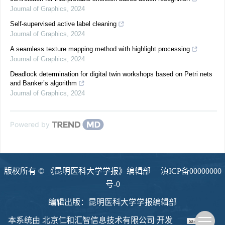
Journal of Graphics
,
2024
Self-supervised active label cleaning
Journal of Graphics
,
2024
A seamless texture mapping method with highlight processing
Journal of Graphics
,
2024
Deadlock determination for digital twin workshops based on Petri nets
and Banker’s algorithm
Journal of Graphics
,
2024
Powered by
版权所有 © 《昆明医科大学学报》编辑部
滇ICP备00000000
号-0
编辑出版：昆明医科大学学报编辑部
本系统由
北京仁和汇智信息技术有限公司
开发