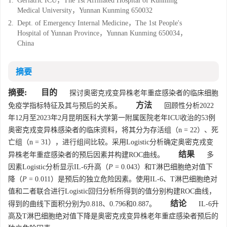
1.
Geriatric ICU，The 1st Affiliated Hospital of Kunming
Medical University，Yunnan Kunming 650032
2.
Dept. of Emergency Internal Medicine，The 1st People's
Hospital of Yunnan Province，Yunnan Kunming 650034，
China
摘要
摘要:
目的
探讨奥密克戎变异株老年重症感染者的临床细胞
方法
免疫学指标特征及其与预后的关系。
回顾性分析2022
年12月至2023年2月昆明医科大学第一附属医院老年ICU收治的53例
奥密克戎变异株感染者的临床资料，将其分为存活组（n = 22）、死
亡组（n = 31），进行组间比较。采用Logistic分析确定奥密克戎变
结果
异株老年重症感染者的预后因素并构建ROC曲线。
多
因素Logistic分析显示IL-6升高（
P
= 0.043）和T淋巴细胞绝对值下
降（
P
= 0.011）是预后的独立危险因素。使用IL-6、T淋巴细胞绝对
值和二者联合进行Logistic回归分析所得到的值分别构建ROC曲线，
结论
得到的曲线下面积分别为0.818、0.796和0.887。
IL-6升
高及T淋巴细胞绝对值下降是奥密克戎变异株老年重症感染者预后的