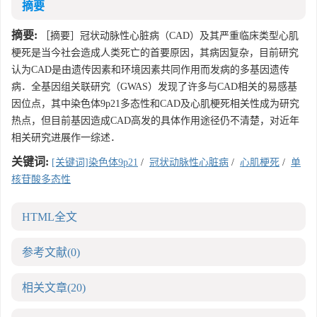
摘要
摘要:
［摘要］冠状动脉性心脏病（CAD）及其严重临床类型心肌
梗死是当今社会造成人类死亡的首要原因，其病因复杂，目前研究
认为CAD是由遗传因素和环境因素共同作用而发病的多基因遗传
病．全基因组关联研究（GWAS）发现了许多与CAD相关的易感基
因位点，其中染色体9p21多态性和CAD及心肌梗死相关性成为研究
热点，但目前基因造成CAD高发的具体作用途径仍不清楚，对近年
相关研究进展作一综述．
关键词:
[关键词]染色体9p21
/
冠状动脉性心脏病
/
心肌梗死
/
单
核苷酸多态性
HTML全文
参考文献
(0)
相关文章
(20)