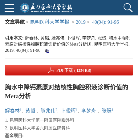
文章导航
>
昆明医科大学学报
>
2019
>
40(04): 91-96
引用本文:
解春林, 黄韬, 滕兆伟, 卜俊晖, 李梦舟, 张璟. 胸水中降钙
素原对结核性胸腔积液诊断价值的Meta分析[J]. 昆明医科大学学报,
2019, 40(04): 91-96.
PDF下载
( 1234 KB)
胸水中降钙素原对结核性胸腔积液诊断价值的
Meta分析
1
1
2
1
1
1
解春林
,
黄韬
,
滕兆伟
,
卜俊晖
,
李梦舟
,
张璟
1. 昆明医科大学第一附属医院胸外科
2. 昆明医科大学第六附属医院骨科
基金项目: