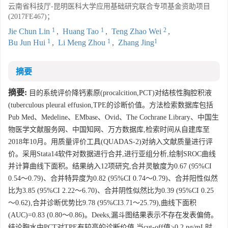
云南省科技厅-昆明医科大学应用基础研究联合专项基金资助项目
(2017FE467)；
1
1
2
Jie Chun Lin
,
Huang Tao
,
Teng Zhao Wei
,
1
1
1
Bu Jun Hui
,
Li Meng Zhou
,
Zhang Jing
摘要
摘要:
目的系统评价降钙素原(procalcition,PCT)对结核性胸腔积液
(tuberculous pleural effusion,TPE的诊断价值。方法检索数据库包括
Pub Med、Medeline、EMbase、Ovid、The Cochrane Library、中国生
物医学文献服务网、中国知网、万方数据库,检索时间从自建库至
2018年10月。用质量评价工具(QUADAS-2)对纳入文献质量进行评
价。采用Stata14软件对数据进行合并,进行亚组分析,绘制SROC曲线
并计算曲线下面积。结果纳入12项研究,合并灵敏度为0.67 (95%CI
0.54～0.79)、合并特异度为0.82 (95%CI 0.74～0.79)、合并阳性似然
比为3.85 (95%CI 2.22～6.70)、合并阴性似然比为0.39 (95%CI 0.25
～0.62),合并诊断优势比9.78 (95%CI3.71～25.79),曲线下面积
(AUC)=0.83 (0.80～0.86)。Deeks,漏斗图结果表示不存在发表偏倚。
结论胸水中PCT对TPE有较高的诊断价值,当cut-off值>0.2 ng/mL时...