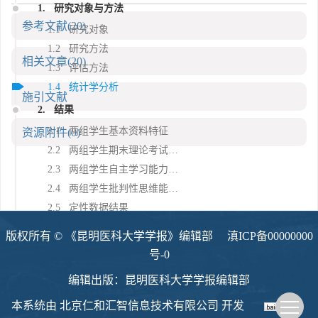
1. 研究对象与方法
参考文献
(20)
1.1 研究对象
1.2 研究方法
相关文章
(20)
1.3 评估方法
1.4 统计学分析
施引文献
2. 结果
2.1 两组学生基本资料特征
资源附件
(0)
2.2 两组学生期末理论考试成绩比较
2.3 两组学生自主学习能力评估结果分析
2.4 两组学生批判性思维能力评估结果分析
2.5 定性数据结果
2.6 团队效能与教学效果满意度评价结果
版权所有 © 《昆明医科大学学报》编辑部
滇ICP备00000000
3. 讨论
号-0
3.1 提高学生自主学习能力
编辑出版：昆明医科大学学报编辑部
3.2 提高学生的批判性思维能力
本系统由
北京仁和汇智信息技术有限公司
开发
3.3 提高学生的团队学习能力