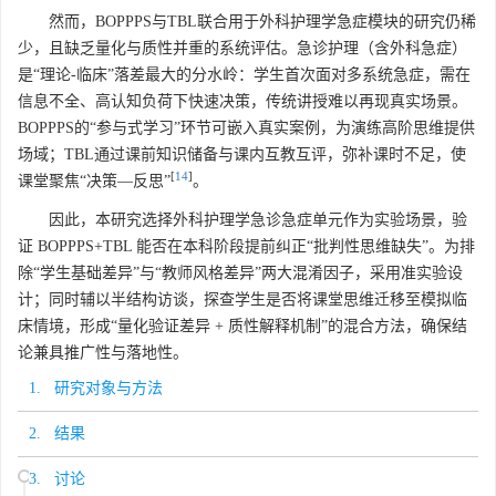
然而，BOPPPS与TBL联合用于外科护理学急症模块的研究仍稀
少，且缺乏量化与质性并重的系统评估。急诊护理（含外科急症）
是“理论-临床”落差最大的分水岭：学生首次面对多系统急症，需在
信息不全、高认知负荷下快速决策，传统讲授难以再现真实场景。
BOPPPS的“参与式学习”环节可嵌入真实案例，为演练高阶思维提供
场域；TBL通过课前知识储备与课内互教互评，弥补课时不足，使
[
14
]
课堂聚焦“决策—反思”
。
因此，本研究选择外科护理学急诊急症单元作为实验场景，验
证 BOPPPS+TBL 能否在本科阶段提前纠正“批判性思维缺失”。为排
除“学生基础差异”与“教师风格差异”两大混淆因子，采用准实验设
计；同时辅以半结构访谈，探查学生是否将课堂思维迁移至模拟临
床情境，形成“量化验证差异 + 质性解释机制”的混合方法，确保结
论兼具推广性与落地性。
1. 研究对象与方法
2. 结果
3. 讨论