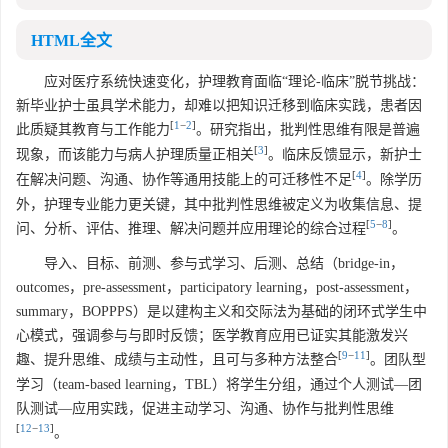
HTML全文
应对医疗系统快速变化，护理教育面临“理论-临床”脱节挑战：
新毕业护士虽具学术能力，却难以把知识迁移到临床实践，患者因
[
1
−
2
]
此质疑其教育与工作能力
。研究指出，批判性思维有限是普遍
[
3
]
现象，而该能力与病人护理质量正相关
。临床反馈显示，新护士
[
4
]
在解决问题、沟通、协作等通用技能上的可迁移性不足
。除学历
外，护理专业能力更关键，其中批判性思维被定义为收集信息、提
[
5
−
8
]
问、分析、评估、推理、解决问题并应用理论的综合过程
。
导入、目标、前测、参与式学习、后测、总结（bridge-in，
outcomes，pre-assessment，participatory learning，post-assessment，
summary，BOPPPS）是以建构主义和交际法为基础的闭环式学生中
心模式，强调参与与即时反馈；医学教育应用已证实其能激发兴
[
9
−
11
]
趣、提升思维、成绩与主动性，且可与多种方法整合
。团队型
学习（team-based learning，TBL）将学生分组，通过个人测试—团
队测试—应用实践，促进主动学习、沟通、协作与批判性思维
[
12
−
13
]
。