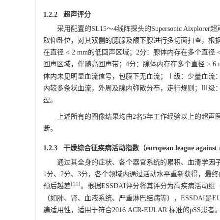
1.2.2 超声评分
采用配置的SL15～4线阵探头的Supersonic Aixp
取仰卧位，对其双侧的腮腺及颌下腺进行多切面扫查，根据
在直径 < 2 mm的低回声区域；2分：腺体内存在多个直径
回声区域，伴随高回声带；4分：腺体内存在多个直径 > 6
体内未见明显血流信号，包膜下无血流；Ⅰ级：少量血流
内较多条状血流，外周及腺内弥散分布，走行规则；Ⅲ级
盈。
上述所有的图像结果均由2名5年工作经验以上的超声
断。
1.2.3 干燥综合征疾病活动指数（european league against rheu
通过其全身的症状、各个器官系统的累积、血清学因
1分、2分、3分，各个领域内通过活动水平重新获得，最终
[
11
]
预后越差
。根据ESSDAI评分将其评分为高疾病活动组
（如肺、肾、血液系统、严重淋巴结病等），ESSDAI是
遍适用性，适用于符合2016 ACR-EULAR 标准的pSS患者