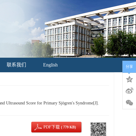
联系我们
English
分享
d Ultrasound Score for Primary Sjögren's Syndrome[J].
PDF下载
( 779 KB)