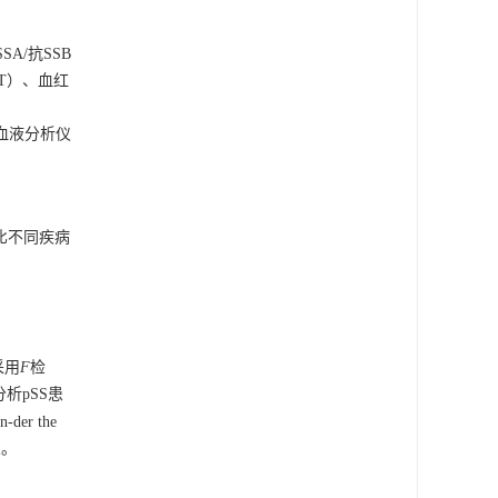
/抗SSB
，PLT）、血红
自动血液分析仪
对比不同疾病
采用
F
检
析pSS患
er the
义。