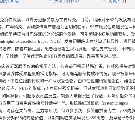
施引文献
资源附件
(0)
访问统计
一种慢性自身免疫性疾病，以外分泌腺受累为主要病变。目前，临床对于SS的发病机
、病毒感染、家族遗传等有着极为密切的联系。SS有原发性与继发性两
ome，pSS）的组织学特征为淋巴浸润的外分泌腺体受损，可引起腺体细胞功能紊乱、
ophil extracellular traps，NETs）发病初期临床症状缺乏特异性，极
效的治疗，随着病情进展，患者极易发生视力减退、慢性支气管炎、肝脾肿
、早诊断、早治疗是防止NETs患者病情进展、改善预后的关键。
aphy，SGUS）是临床诊断涎腺类疾病的常用方法，检查前不需要特殊准备，以线阵探头
SS患者腺体受累程度的常用指标，可明确涎腺结构破坏情况，现已被临床应
素刺激下中性粒细胞释放的一种网状复合物，由中性粒细胞颗粒蛋白、组蛋
免疫反应，NETs的形成与炎症反应密切相关，但过度释放则可能导致组织
阱的网状物，引起眼表炎症反应，刺激大量促炎因子释放，并吸引额外的
[
5
−
6
]
Ts应用于自身免疫性疾病诊断中
。系统性红斑狼疮（systemic lupus
自身的慢性病，均存在关节痛、乏力等症状，但以多系统、多脏器损害为主，pSS内
声评分对pSS的筛检价值，以期辅助临床及早发现pSS患者，及早给予针