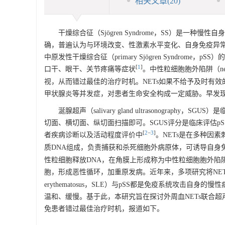
相关文章
(20)
干燥综合征（Sjögren Syndrome，SS）是
确，普遍认为与环境改变、性激素水平变化、自身免疫异常
中原发性干燥综合征（primary Sjögren Syndr
[
1
]
口干、眼干、关节疼痛等症状
。中性粒细胞胞外陷阱（neutr
视，从而错过最佳的治疗时机。NETs如果不给予及时有
甲状腺炎等并发症，对患者生命安全构成一定威胁。早发现
涎腺超声（salivary gland ultrasonogr
切面、横切面、纵切面扫描即可。SGUS评分是临床评估p
[
2
−
3
]
者疾病诊断以及活动程度评价中
。NETs是在多种因
质DNA组成，负责捕获和杀死细胞外病原体，可诱导自身
性粒细胞释放DNA，在角膜上形成称为中性粒细胞胞外陷
胞，形成恶性循环，加重原发病。近年来，多项研究将NE
erythematosus，SLE）与pSS都是免疫系统攻击
温和、缓慢。基于此，本研究旨在探讨外周血NETs联合超
免患者错过最佳治疗时机，报道如下。