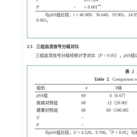
**
P
−
< 0.001
与pSS组比较，
t
= 46.009、36.649、19.901、24.
0.001。
2.3 三组血流信号分级对比
三组血流信号分级经统计学对比（
P
< 0.05），pSS
表 2
Table 2.
Comparison of
组别
n
0级
pSS组
60
4（6.67）
疾病对照组
60
12（20.00）
健康对照组
60
60（100.00）
U
−
P
−
*
与pSS组比较，
U
= 4.520、9.700，
P
< 0.05