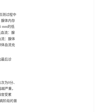
者在检测过程中
：腺体内存
 mm的低
无血流：腺
血流：腺体
腺体血流充
出最后诊
次为0分、
情越严重，
器官受累
疾病阶段的普