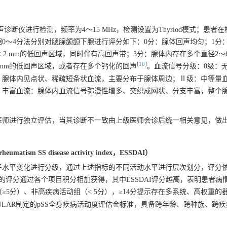
lorer超声诊断仪进行检测，频率为4～15 MHz，检测设置为Thyriod模式；患
0～4分法分别对腮腺颌颌下腺进行评分如下：0分：腺体回声均匀；1分
 < 2 mm的低回声区域，同时伴有高回声带；3分：腺体内存在多个直径2～6
[
10
]
 mm的低回声区域，或者存在多个钙化的回声
。血流信号分级：0级：
：腺体内见点状、稀疏短条状血流，主要分布于腺体周边；Ⅱ级：中等量
：丰富血流：腺体内血流信号弥漫性增多、交织成网状、分支丰富，整个
医师进行独立评估，当其诊断不一致由上级医师会诊后统一相关意见，做
matism SS disease activity index，ESSDAI）
子水平变化进行分级，通过上述指标的不同活动水平进行层次划分，评分依
的评分通过各个项目积分相加获得，其中ESSDAI评分越高，表明患者病
（≥5分）、非高疾病活动组（< 5分），≥14分提示存在多系统、高权重的
EULAR制定的pSS全身疾病活动度评估金标准，具备跨年龄、跨种族、跨
。