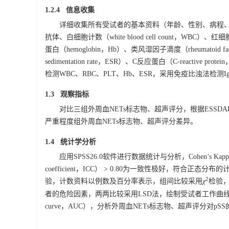
1.2.4 信息收集
详细收集所有受试者的基本资料（年龄、性别、病程、体
抗体、白细胞计数（white blood cell count，WBC）、红细胞计数
蛋白（hemoglobin，Hb）、类风湿因子滴度（rheumatoid fac
sedimentation rate，ESR）、C反应蛋白（C-reacti
检测WBC、RBC、PLT、Hb、ESR，采用免疫比浊法检测I
1.3 观察指标
对比三组外周血NETs标志物、超声评分，根据ESSDA
严重程度组外周血NETs标志物、超声评分差异。
1.4 统计学分析
应用SPSS26.0软件进行数据统计与分析，Cohen’s Kapp
coefficient，ICC） > 0.80为一致性极好，符合正态
2
验，计数资料以例数及百分率表示，组间比较采用
χ
检验，
者的危险因素，两两比较采用LSD法，绘制受试者工作曲线（receiver ope
curve，AUC），分析外周血NETs标志物、超声评分对pS