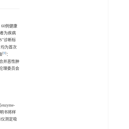
，60例健康
患者为疾病
SS”诊断标
）均为首次
[
9
]
准
：
合并恶性肿
伦理委员会
zyme-
盒说明书将样
标仪测定吸