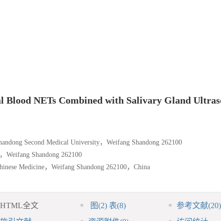
ral Blood NETs Combined with Salivary Gland Ultra
 Shandong Second Medical University，Weifang Shandong 262100
al，Weifang Shandong 262100
l Chinese Medicine，Weifang Shandong 262100，China
HTML全文
图
(2)
表
(8)
参考文献
(20)