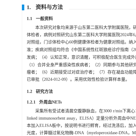
1. 资料与方法
1.1 一般资料
本次研究对象均来源于山东第二医科大学附属医院，研究时间段
体检者，病例对照研究山东第二医科大学附属医院2024年6月至
对照组，门诊体检中心60例健康体检者为健康对照组。纳入
准；疾病对照组均符合《中国系统性红斑狼疮诊疗指南（20
发病；（4）认知正常，意识清醒，可积极配合医生完成外
（1）合并全身严重感染性疾病者；（2）同期参与其他研
瘤者；（6）近期接受过对症治疗者；（7）存在凝血功能
已审批（2024-012-09）。采用优效性检验计算样本量。
1.2 研究方法
1.2.1 外周血NETs
采集所有受试者清晨空腹静脉血，在
3000
r/min下离
linked immunosorbent assay，ELISA）定量分
本加入ELISA板中，按说明书进行孵育，经过洗涤后，
光度，计算髓过氧化物酶-DNA（myeloperoxidase-DNA，MPO