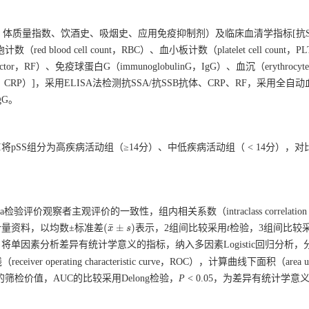
质量指数、饮酒史、吸烟史、应用免疫抑制剂）及临床血清学指标[抗SSA
（red blood cell count，RBC）、血小板计数（platelet cell count
tor，RF）、免疫球蛋白G（immunoglobulinG，IgG）、血沉（erythrocyte
ve protein，CRP）]，采用ELISA法检测抗SSA/抗SSB抗体、CRP、RF，采用全
gG。
I将pSS组分为高疾病活动组（≥14分）、中低疾病活动组（ < 14分），
a检验评价观察者主观评价的一致性，组内相关系数（intraclass correlation
¯
(
±
)
分布的计量资料，以均数±标准差
表示，2组间比较采用
t
检验，3组间比较
(
x
x
¯
±
s
)
s
将单因素分析差异有统计学意义的指标，纳入多因素Logistic回归分析，分
rating characteristic curve，ROC），计算曲线下面积（area un-d
S的筛检价值，AUC的比较采用Delong检验，
P
< 0.05，为差异有统计学意