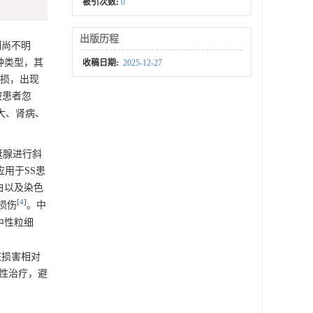
被引次数:
0
出版历程
制尚不明
种类型，其
收稿日期:
2025-12-27
受损，出现
易被患者忽
大、肾病、
对涎腺进行斜
用于SS患
白以及染色
[
4
]
损伤
。中
中性粒细
脏损害相对
对性治疗，避