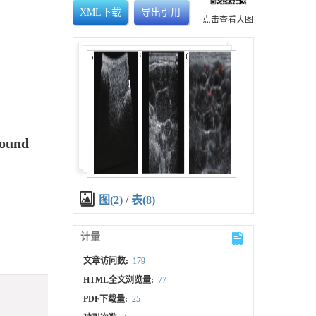
XML下载
导出引用
点击查看大图
sound
图(2)
/
表(8)
计量
文章访问数:
179
HTML全文浏览量:
77
PDF下载量:
25