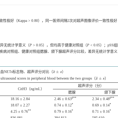
好（Kappa > 0.80），同一医师间隔2次对超声图像评价一致性极好（I
，差异无统计学意义（
P
> 0.05），但均高于健康对照组（
P
< 0.05）；pS
5），疾病对照组、健康对照组腮腺、颌下腺超声评分比较，差异无统计学意义
¯
±
血NETs标志物、超声评分对比（
）
x
x
¯
±
s
s
¯
±
ltrasound scores in peripheral blood between the two groups（
）
x
x
¯
±
s
s
超声评分（分）
CitH3（ng/mL）
腮腺
颌下腺
#**
#**
18.16 ± 2.84
2.46 ± 0.63
2.34 ± 0.48
*
*
18.07 ± 2.27
0.74 ± 0.12
0.69 ± 0.14
**
*
*
4.25 ± 0.76
0.79 ± 0.16
0.71 ± 0.16
836.081
394.813
585.610