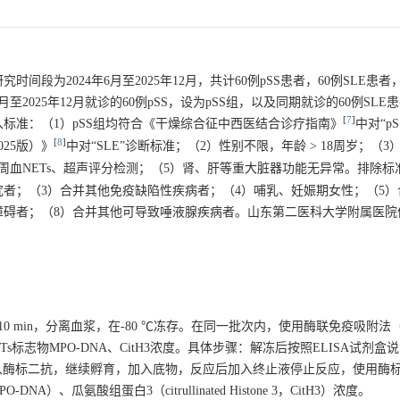
为2024年6月至2025年12月，共计60例pSS患者，60例SLE患者
2025年12月就诊的60例pSS，设为pSS组，以及同期就诊的60例SLE
[
7
]
标准：（1）pSS组均符合《干燥综合征中西医结合诊疗指南》
中对“p
[
8
]
25版）》
中对“SLE”诊断标准；（2）性别不限，年龄 > 18周岁；（3
周血NETs、超声评分检测；（5）肾、肝等重大脏器功能无异常。排除标
究者；（3）合并其他免疫缺陷性疾病者；（4）哺乳、妊娠期女性；（5）
障碍者；（8）合并其他可导致唾液腺疾病者。山东第二医科大学附属医院
心10 min，分离血浆，在-80 ℃冻存。在同一批次内，使用酶联免疫吸附法（en
析外周血中NETs标志物MPO-DNA、CitH3浓度。具体步骤：解冻后按照ELISA试剂
加入酶标二抗，继续孵育，加入底物，反应后加入终止液停止反应，使用酶
-DNA）、瓜氨酸组蛋白3（citrullinated Histone 3，CitH3）浓度。