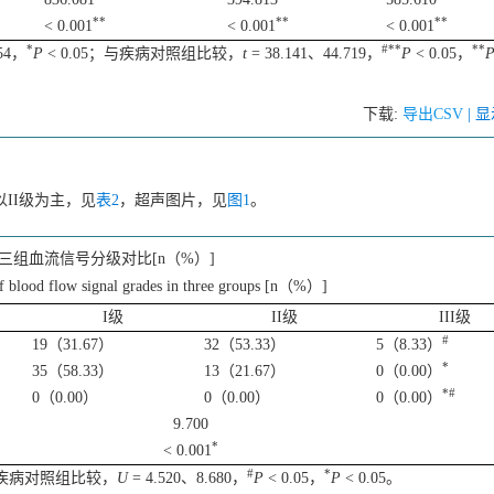
**
**
**
< 0.001
< 0.001
< 0.001
*
#**
**
954，
P
< 0.05；与疾病对照组比较，
t
= 38.141、44.719，
P
< 0.05，
下载:
导出CSV
| 
组以II级为主，见
表2
，超声图片，见
图1
。
三组血流信号分级对比[n（%）]
 blood flow signal grades in three groups [n（%）]
I级
II级
III级
#
19（31.67）
32（53.33）
5（8.33）
*
35（58.33）
13（21.67）
0（0.00）
*#
0（0.00）
0（0.00）
0（0.00）
9.700
*
< 0.001
#
*
；与疾病对照组比较，
U
= 4.520、8.680，
P
< 0.05，
P
< 0.05。