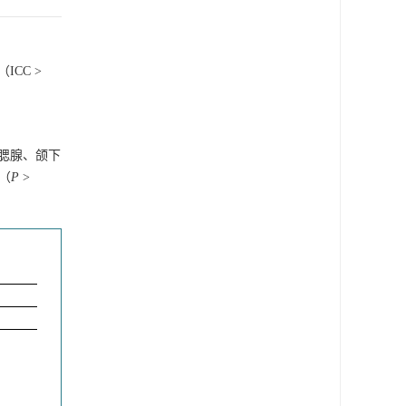
CC >
S组腮腺、颌下
（
P
>