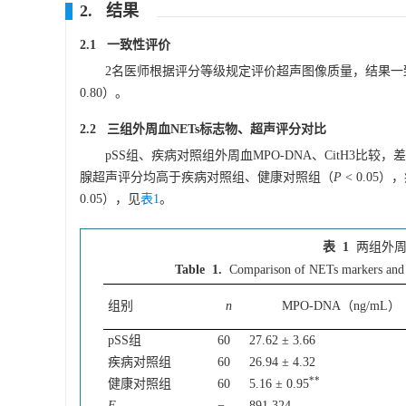
2. 结果
2.1 一致性评价
2名医师根据评分等级规定评价超声图像质量，结果一致性极
0.80）。
2.2 三组外周血NETs标志物、超声评分对比
pSS组、疾病对照组外周血MPO-DNA、CitH3比较
腺超声评分均高于疾病对照组、健康对照组（
P
< 0.0
0.05），见
表1
。
表 1
两组外周
Table 1.
Comparison of NETs markers and u
组别
n
MPO-DNA（ng/mL）
pSS组
60
27.62 ± 3.66
疾病对照组
60
26.94 ± 4.32
**
健康对照组
60
5.16 ± 0.95
F
−
891.324