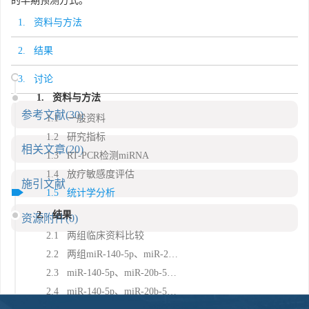
的早期预测方式。
1. 资料与方法
2. 结果
3. 讨论
1. 资料与方法
参考文献
(30)
1.1 一般资料
1.2 研究指标
相关文章
(20)
1.3 RT-PCR检测miRNA
1.4 放疗敏感度评估
施引文献
1.5 统计学分析
2. 结果
资源附件
(0)
2.1 两组临床资料比较
2.2 两组miR-140-5p、miR-20b-5p、miR-421水平比较
2.3 miR-140-5p、miR-20b-5p、miR-421与放疗敏感性的Logistic回归分析
2.4 miR-140-5p、miR-20b-5p、miR-421对放疗敏感性的预测价值