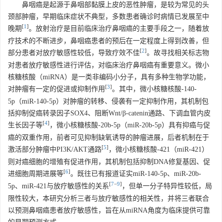
鼻咽癌是起源于鼻咽部黏膜上皮的恶性肿瘤，是较为常见的头
颈部肿瘤，早期临床症状不典型，多数患者确诊时病情已发展至中
[
1
]
晚期
。放射治疗是目前临床治疗鼻咽癌的主要手段之一，随着放
疗技术的不断进步，鼻咽癌患者的预后在一定程度上得到改善，但
[
2
]
部分患者对放疗敏感性较低，导致疗效不佳
。故寻找相关标志物
对患者放疗敏感性进行评估，对临床治疗鼻咽癌有重要意义。微小
核糖核酸（miRNA）是一类非编码小分子，具有多种生物学功能，
[
3
]
对肿瘤有一定的促进或抑制作用
。其中，微小核糖核酸-140-
5p（miR-140-5p）对肿瘤的转移、侵袭有一定抑制作用，其机制包
括抑制促癌转录因子SOX4、阻断Wnt/β-catenin通路、下调血管内皮
[
4
]
生长因子等
，微小核糖核酸-20b-5p（miR-20b-5p）具有抑癌与促
癌的双重作用，前者可见抑制缺氧诱导的肿瘤进展，后者机制在于
[
5
]
激活部分肿瘤中PI3K/AKT通路
，微小核糖核酸-421（miR-421）
则对癌细胞的增殖有促进作用，其机制包括抑制DNA修复基因、促
[
6
]
进细胞周期进展等
。既往已有报道证实miR-140-5p、miR-20b-
[
7
−
9
]
5p、miR-421与放疗敏感性的关系
，但单一分子特异性较低，局
限性较大，本研究分析三者与放疗敏感性的相关性，并将三者联合
以预测鼻咽癌患者放疗敏感性，旨在从miRNA角度为临床提供可靠