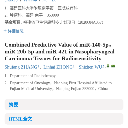
1.
福建医科大学附属南平第一医院放疗科
2.
肿瘤科，福建 南平 353000
基金项目:
福建省卫生健康科技计划项目（2020QNA057）
详细信息
Combined Predictive Value of miR-140-5p，
miR-20b-5p and miR-421 in Nasopharyngeal
Carcinoma Tissues for Radiosensitivity
1
1
2
,
,
Shufang ZHANG
,
Linhai ZHONG
,
Shizhen WU
1.
Department of Radiotherapy
2.
Department of Oncology，Nanping First Hospital Affiliated to
Fujian Medical University，Nanping Fujian 353000，China
摘要
HTML全文