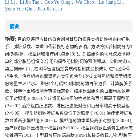
Li Li
,
Li Jin Tao
,
Guo Yu Qing
,
Wu Chao
,
Lu Jiang Li
,
Zeng Yue Qin
,
Jiao Jian Lin
摘要
摘要:
目的测评恒古骨伤愈合剂对骨质疏松性骨折雌性树鼩白细胞
系、脾脏系数、体重和骨转换标志物的影响。方法将实验树鼩分为3
组(对照组、模型组和治疗组),每组10只。对照组树鼩切除仅双侧卵
巢的部分脂肪组织,治疗组和模型组树鼩切除双侧卵巢。实验树鼩去
势后饲养6个月,检测骨密度确定骨质疏松树鼩造模成功,进行胫骨骨
折手术。治疗组树鼩灌胃恒古骨伤愈合剂1次/2 d;对照组和模型组灌
服等量生理盐水。灌服3个月后检测树鼩树鼩白细胞系、计算脾脏系
数、称量体重和检测骨转换标志物。结果模型组树鼩白细胞系数量
低于对照组(P<0.05),治疗组组单核细胞绝对值和百分率高于模型组
(P<0.01),治疗组白细胞数、淋巴细胞绝对值和百分率均高于模型组
(P<0.05)。模型组树鼩脾脏系数极低于对照组(P<0.01),治疗组脾脏系
数显著高于模型组(P<0.05)。模型组树鼩体重极高于对照组(P<0.01),
治疗组树鼩体重极低于模型组(P<0.01)。模型组树鼩血清骨生成标志
物骨钙素(OC)、Ⅰ型原胶原N-端前肽(PINP)和骨吸收标志物I型胶原