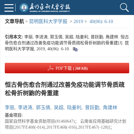
文章导航
>
昆明医科大学学报
>
2019
>
40(06): 6-10
引用本文:
李丽, 李进涛, 郭玉倩, 吴超, 陆姜利, 曾跃勤, 角建林. 恒古
骨伤愈合剂通过改善免疫功能调节骨质疏松骨折树鼩的骨重建[J]. 昆
明医科大学学报, 2019, 40(06): 6-10.
PDF下载
( 268 KB)
恒古骨伤愈合剂通过改善免疫功能调节骨质疏
松骨折树鼩的骨重建
李丽
,
李进涛
,
郭玉倩
,
吴超
,
陆姜利
,
曾跃勤
,
角建林
基金项目:
国家自然科学基金资助项目(81460647)； 云南省应用基础研究计划
项目[2017FE468(-014),2017FE468(-016),2017FE467(-128)]；