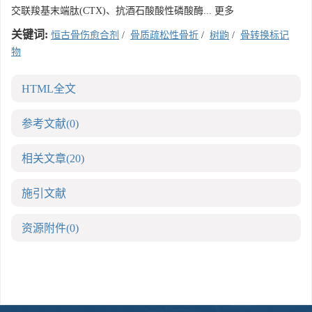
交联羧基末端肽(CTX)、抗酒石酸酸性磷酸酶... 更多
关键词:
恒古骨伤愈合剂
/
骨质疏松性骨折
/
树鼩
/
骨转换标记
物
HTML全文
参考文献
(0)
相关文章
(20)
施引文献
资源附件
(0)