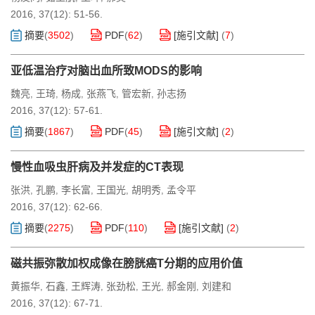
2016, 37(12): 51-56.
摘要
(
3502
)
PDF
(
62
)
[施引文献]
(
7
)
亚低温治疗对脑出血所致MODS的影响
魏亮
王琦
杨成
张燕飞
管宏新
孙志扬
,
,
,
,
,
2016, 37(12): 57-61.
摘要
(
1867
)
PDF
(
45
)
[施引文献]
(
2
)
慢性血吸虫肝病及并发症的CT表现
张洪
孔鹏
李长富
王国光
胡明秀
孟令平
,
,
,
,
,
2016, 37(12): 62-66.
摘要
(
2275
)
PDF
(
110
)
[施引文献]
(
2
)
磁共振弥散加权成像在膀胱癌T分期的应用价值
黄振华
石鑫
王辉涛
张劲松
王光
郝金刚
刘建和
,
,
,
,
,
,
2016, 37(12): 67-71.