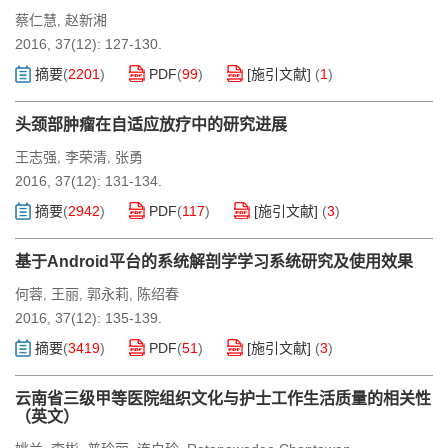
蔡仁慧
赵新湘
,
2016, 37(12): 127-130.
摘要
(
2201
)
PDF
(
99
)
[施引文献]
(
1
)
头颈部肿瘤在自适应放疗中的研究进展
王志强
李荣清
张勇
,
,
2016, 37(12): 131-134.
摘要
(
2942
)
PDF
(
117
)
[施引文献]
(
3
)
基于Android平台的系统解剖学学习系统研究及使用效果
何蓉
王丽
郭永莉
陈绍春
,
,
,
2016, 37(12): 135-139.
摘要
(
3419
)
PDF
(
51
)
[施引文献]
(
3
)
云南省三级甲等医院组织文化与护士工作生活质量的相关性
（英文）