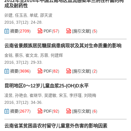
2012年至2014年中国云南地区血流感染革兰阴性杆菌的构
成及耐药性
卯建
任玉吉
单斌
邵天波
,
,
,
2016, 37(12): 24-28.
摘要
(
2709
)
PDF
(
57
)
[施引文献]
(
5
)
云南省景颇族居民糖尿病患病现状及其对生命质量的影响
金铭
蔡乐
崔文龙
苏蓉
何建辉
,
,
,
,
2016, 37(12): 29-33.
摘要
(
3696
)
PDF
(
82
)
[施引文献]
(
2
)
昆明地区0～12岁儿童血浆25-(OH)D水平
凌昱
孙艳会
崔继华
吴建敏
宋玉
李抒瑾
刘晓梅
,
,
,
,
,
,
2016, 37(12): 34-36.
摘要
(
2677
)
PDF
(
92
)
[施引文献]
(
6
)
云南省某贫困县农村留守儿童意外伤害的影响因素