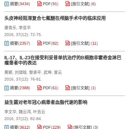
摘要
(
3434
)
PDF
(
91
)
[施引文献]
(
6
)
头皮神经阻滞复合七氟醚在颅脑手术中的临床应用
康青乐
李亚平
,
2016, 37(12): 72-75.
摘要
(
2357
)
PDF
(
82
)
[施引文献]
(
11
)
IL-17、IL-23在接受利妥昔单抗治疗的B细胞非霍奇金淋巴
瘤患者中的表达
黄颖
刘熠晗
黎承平
武坤
曾云
,
,
,
,
2016, 37(12): 76-81.
摘要
(
2388
)
PDF
(
61
)
[施引文献]
(
1
)
益生菌对老年冠心病患者血脂代谢的影响
李文华
魏云鸿
叶吉云
,
,
2016, 37(12): 82-84.
摘要
(
3612
)
PDF
(
229
)
[施引文献]
(
3
)