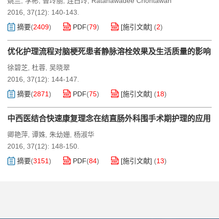
姚兰
李彬
普玲丽
连白玲
Ratanawadee Chontawan
,
,
,
,
2016, 37(12): 140-143.
摘要
(
2409
)
PDF
(
79
)
[施引文献]
(
2
)
优化护理流程对脑梗死患者静脉溶栓效果及生活质量的影响
徐碧芝
杜蓉
吴晓翠
,
,
2016, 37(12): 144-147.
摘要
(
2871
)
PDF
(
75
)
[施引文献]
(
18
)
中西医结合快速康复理念在结直肠外科围手术期护理的应用
卿艳萍
谭姝
朱幼姗
杨淑华
,
,
,
2016, 37(12): 148-150.
摘要
(
3151
)
PDF
(
84
)
[施引文献]
(
13
)