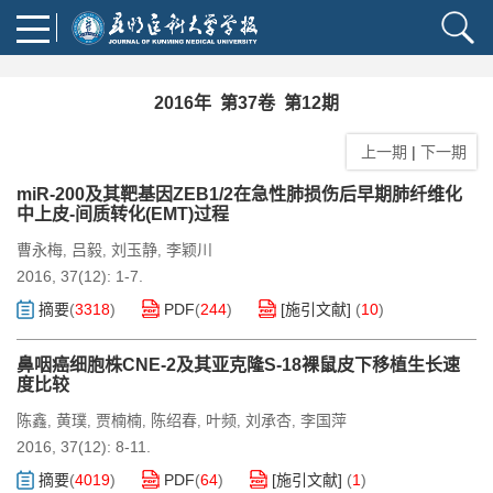
2016年 第37卷 第12期
上一期
|
下一期
miR-200及其靶基因ZEB1/2在急性肺损伤后早期肺纤维化
中上皮-间质转化(EMT)过程
曹永梅
吕毅
刘玉静
李颖川
,
,
,
2016, 37(12): 1-7.
摘要
(
3318
)
PDF
(
244
)
[施引文献]
(
10
)
鼻咽癌细胞株CNE-2及其亚克隆S-18裸鼠皮下移植生长速
度比较
陈鑫
黄璞
贾楠楠
陈绍春
叶频
刘承杏
李国萍
,
,
,
,
,
,
2016, 37(12): 8-11.
摘要
(
4019
)
PDF
(
64
)
[施引文献]
(
1
)