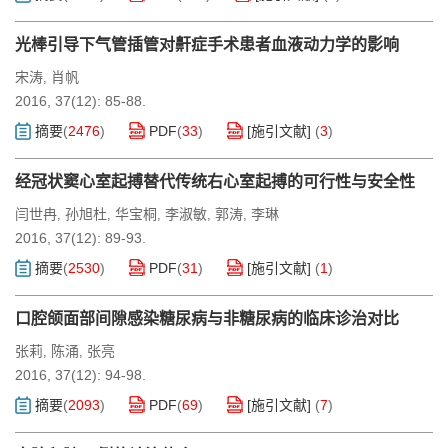
光棒引导下气管插管对鼾症手术患者血液动力学的影响
宋涛
肖帆
,
2016, 37(12): 85-88.
摘要
(
2476
)
PDF
(
33
)
[施引文献]
(
3
)
经冠状窦心室起搏替代传统右心室起搏的可行性与安全性
闫世冉
孙旭杜
华宝桐
李淑敏
郭涛
李琳
,
,
,
,
,
2016, 37(12): 89-93.
摘要
(
2530
)
PDF
(
31
)
[施引文献]
(
1
)
口腔颌面部间隙感染糖尿病与非糖尿病的临床诊治对比
张莉
陈涌
张亮
,
,
2016, 37(12): 94-98.
摘要
(
2093
)
PDF
(
69
)
[施引文献]
(
7
)