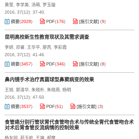
黄莹
李学美
汤萌
罗玉璇
,
,
,
2016, 37(12): 37-40.
摘要
(
2028
)
PDF
(
176
)
[施引文献]
(
9
)
昆明高校新生性教育现状及其需求调查
李妍
邓睿
王华平
廖芮
李彩霞
,
,
,
,
2016, 37(12): 41-46.
摘要
(
3457
)
PDF
(
346
)
[施引文献]
(
8
)
鼻内镜手术治疗真菌球型鼻窦病变的效果
王旭
郭清华
朱晓朴
朱晓燕
杨明
,
,
,
,
2016, 37(12): 47-50.
摘要
(
3537
)
PDF
(
51
)
[施引文献]
(
3
)
食管癌分别行管状胃代食管吻合术与传统全胃代食管吻合术
对术后胃食管反流病情的控制效果
杨友同
茹玉航
王坤
郝樊
,
,
,