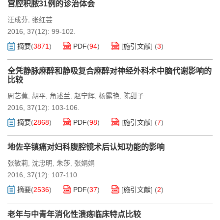
宫腔积脓31例的诊治体会
汪成芬
张红芸
,
2016, 37(12): 99-102.
摘要
(
3871
)
PDF
(
94
)
[施引文献]
(
3
)
全凭静脉麻醉和静吸复合麻醉对神经外科术中脑代谢影响的
比较
周艺蕉
胡平
角述兰
赵宁辉
杨露艳
陈甜子
,
,
,
,
,
2016, 37(12): 103-106.
摘要
(
2868
)
PDF
(
98
)
[施引文献]
(
7
)
地佐辛镇痛对妇科腹腔镜术后认知功能的影响
张敏莉
沈忠明
朱莎
张娟娟
,
,
,
2016, 37(12): 107-110.
摘要
(
2536
)
PDF
(
37
)
[施引文献]
(
2
)
老年与中青年消化性溃疡临床特点比较