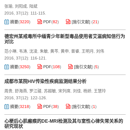
张瑜
刘阳成
陆斌
,
,
2016, 37(12): 111-115.
摘要
(
3220
)
PDF
(
82
)
[施引文献]
(
21
)
德宏州某戒毒所中缅青少年新型毒品使用者艾滋病知信行为
对比
范小琳
韦涛
沈凌
朱敏
黄芩
黄申
普睿
王明月
刘伟
,
,
,
,
,
,
,
,
2016, 37(12): 116-121.
摘要
(
3250
)
PDF
(
108
)
[施引文献]
(
5
)
成都市某院HIV传染性疾病监测结果分析
周贵
舒海燕
罗江磋
苏超敏
宋列席
刘佳
杨娇
王慧玲
,
,
,
,
,
,
,
2016, 37(12): 122-126.
摘要
(
3218
)
PDF
(
38
)
[施引文献]
(
1
)
心梗后心肌瘢痕的DE-MRI检测及其与室性心律失常关系的
研究现状