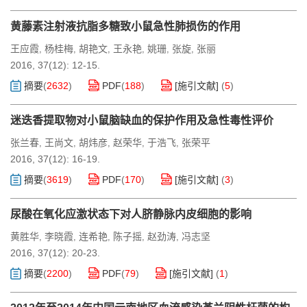
黄藤素注射液抗脂多糖致小鼠急性肺损伤的作用
王应霞
杨桂梅
胡艳文
王永艳
姚珊
张旋
张丽
,
,
,
,
,
,
2016, 37(12): 12-15.
摘要
(
2632
)
PDF
(
188
)
[施引文献]
(
5
)
迷迭香提取物对小鼠脑缺血的保护作用及急性毒性评价
张兰春
王尚文
胡炜彦
赵荣华
于浩飞
张荣平
,
,
,
,
,
2016, 37(12): 16-19.
摘要
(
3619
)
PDF
(
170
)
[施引文献]
(
3
)
尿酸在氧化应激状态下对人脐静脉内皮细胞的影响
黄胜华
李晓霞
连希艳
陈子摇
赵劲涛
冯志坚
,
,
,
,
,
2016, 37(12): 20-23.
摘要
(
2200
)
PDF
(
79
)
[施引文献]
(
1
)