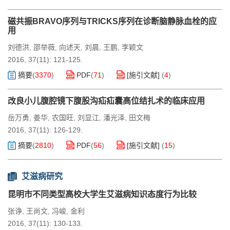
磁共振BRAVO序列与TRICKS序列在诊断脑静脉血栓的应
用
刘德洪
邵举薇
向述天
刘晨
王鹏
李颖文
,
,
,
,
,
2016, 37(11): 121-125.
摘要
(
3370
)
PDF
(
71
)
[施引文献]
(
4
)
改良小儿腹腔镜下腹股沟疝疝囊高位结扎术的临床应用
岳万勇
姜华
农国旺
刘显江
潘光泽
田文梅
,
,
,
,
,
2016, 37(11): 126-129.
摘要
(
2810
)
PDF
(
56
)
[施引文献]
(
15
)
艾滋病研究
昆明市不同类型高校大学生艾滋病知识态度行为比较
张诤
王尚文
冯峻
金利
,
,
,
2016, 37(11): 130-133.