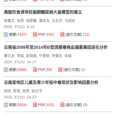
高脂饮食诱导妊娠期糖尿病大鼠模型的建立
张馨文
张燕
胡晏馨
潘宝龙
王名芳
马润玫
,
,
,
,
,
2016, 37(11): 8-13.
摘要
(
3167
)
PDF
(
192
)
[施引文献]
(
12
)
云南省2009年至2014年B型流感毒株血凝素基因进化分析
曹亿会
李娟
赵晓南
宁德明
罗春蕊
徐闻
,
,
,
,
,
2016, 37(11): 14-17.
摘要
(
2006
)
PDF
(
59
)
[施引文献]
(
1
)
云南某地区儿童及青少年铅中毒现状及影响因素分析
邱炜
陈莹
胡秀
赵红宇
,
,
,
2016, 37(11): 18-22.
摘要
(
3654
)
PDF
(
103
)
[施引文献]
(
9
)