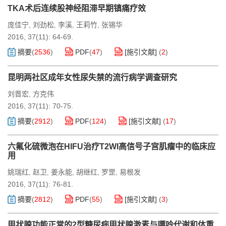
TKA术后连续股神经阻滞早期镇痛疗效
庞佳宁
刘劲松
李溪
王莉竹
张锡华
,
,
,
,
2016, 37(11): 64-69.
摘要
(
2536
)
PDF
(
47
)
[施引文献]
(
2
)
昆明两社区成年女性尿失禁的流行病学调查研究
刘晋宏
方克伟
,
2016, 37(11): 70-75.
摘要
(
2912
)
PDF
(
124
)
[施引文献]
(
17
)
六氟化硫微泡在HIFU治疗T2WI高信号子宫肌瘤中的临床应
用
姚瑞红
赵卫
姜永能
胡继红
罗罡
易根发
,
,
,
,
,
2016, 37(11): 76-81.
摘要
(
2812
)
PDF
(
55
)
[施引文献]
(
3
)
甲状腺功能正常的2型糖尿病甲状腺激素与嘌呤代谢和体重