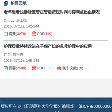
护理园地
老年患者浅静脉置管拔管后按压时间与穿刺点出血情况
刘天云
周玉娥
,
2016, 37(11): 142-144.
摘要
(
3278
)
PDF
(
110
)
护理质量持续改进在子痫产妇的急救护理中的应用
韩金
魏柯杰
,
2016, 37(11): 145-148.
摘要
(
2508
)
PDF
(
65
)
[施引文献]
(
8
)
版权所有 © 《昆明医科大学学报》编辑部
滇ICP备00000000