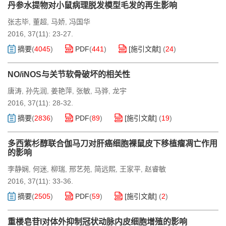
丹参水提物对小鼠病理脱发模型毛发的再生影响
张志毕
董超
马娇
冯国华
,
,
,
2016, 37(11): 23-27.
摘要
(
4045
)
PDF
(
441
)
[施引文献]
(
24
)
NO/iNOS与关节软骨破坏的相关性
唐涛
孙先润
姜艳萍
张敏
马骅
龙宇
,
,
,
,
,
2016, 37(11): 28-32.
摘要
(
2836
)
PDF
(
89
)
[施引文献]
(
19
)
多西紫杉醇联合伽马刀对肝癌细胞裸鼠皮下移植瘤凋亡作用
的影响
李静娴
何迷
柳瑞
邢艺苑
简远熙
王家平
赵睿敏
,
,
,
,
,
,
2016, 37(11): 33-36.
摘要
(
2505
)
PDF
(
59
)
[施引文献]
(
2
)
重楼皂苷I对体外抑制冠状动脉内皮细胞增殖的影响