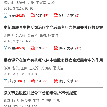
陈明珠
沈绍莹
尹康
韦斌霜
郭杨
,
,
,
,
2016, 37(11): 93-96.
摘要
(
2625
)
PDF
(
57
)
[施引文献]
(
2
)
电刺激联合生物反馈治疗非产后患者压力性尿失禁疗效观察
彭信刊
张燕萍
黄荣芳
高然
杨文涓
,
,
,
,
2016, 37(11): 97-100.
摘要
(
4040
)
PDF
(
83
)
[施引文献]
(
19
)
重症评分在治疗有机氟气体中毒致多器官衰竭患者中的作用
郭涛
曹隽
王刚
王延学
冷凤英
夏志洁
,
,
,
,
,
2016, 37(11): 101-104.
摘要
(
1881
)
PDF
(
38
)
[施引文献]
(
3
)
膝关节后脱位并胫骨平台前缘骨折25例报道
陈斌
陈洁
徐永清
张颖
王成勇
丁晶
,
,
,
,
,
2016, 37(11): 105-109.