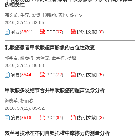
的相关性
韩文菊
牛奔
梁赟
段晓燕
苏恒
薛元明
,
,
,
,
,
2016, 37(11): 82-85.
摘要
(
3801
)
PDF
(
97
)
[施引文献]
(
8
)
乳腺癌患者甲状腺超声影像的占位性改变
郭学君
缪春梅
汤清雯
金学梅
杨越
,
,
,
,
2016, 37(11): 86-88.
摘要
(
3544
)
PDF
(
72
)
[施引文献]
(
5
)
甲状腺多发结节合并甲状腺癌的超声误诊分析
海赛苹
杨丽春
,
2016, 37(11): 89-92.
摘要
(
3516
)
PDF
(
64
)
[施引文献]
(
3
)
双丝弓技术在不同自锁托槽中摩擦力的测量分析