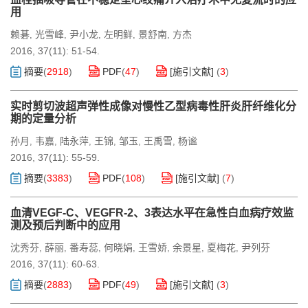
用
赖碁
光雪峰
尹小龙
左明鲜
景舒南
方杰
,
,
,
,
,
2016, 37(11): 51-54.
摘要
(
2918
)
PDF
(
47
)
[施引文献]
(
3
)
实时剪切波超声弹性成像对慢性乙型病毒性肝炎肝纤维化分
期的定量分析
孙月
韦嘉
陆永萍
王锦
邹玉
王禹雪
杨谧
,
,
,
,
,
,
2016, 37(11): 55-59.
摘要
(
3383
)
PDF
(
108
)
[施引文献]
(
7
)
血清VEGF-C、VEGFR-2、3表达水平在急性白血病疗效监
测及预后判断中的应用
沈秀芬
薛丽
番寿蕊
何晓娟
王雪娇
余景星
夏梅花
尹列芬
,
,
,
,
,
,
,
2016, 37(11): 60-63.
摘要
(
2883
)
PDF
(
49
)
[施引文献]
(
3
)