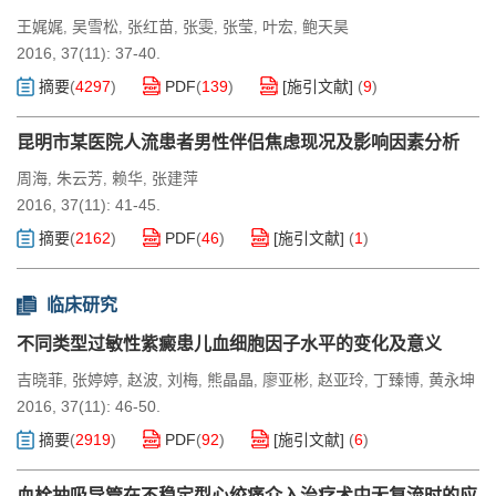
王娓娓
吴雪松
张红苗
张雯
张莹
叶宏
鲍天昊
,
,
,
,
,
,
2016, 37(11): 37-40.
摘要
(
4297
)
PDF
(
139
)
[施引文献]
(
9
)
昆明市某医院人流患者男性伴侣焦虑现况及影响因素分析
周海
朱云芳
赖华
张建萍
,
,
,
2016, 37(11): 41-45.
摘要
(
2162
)
PDF
(
46
)
[施引文献]
(
1
)
临床研究
不同类型过敏性紫癜患儿血细胞因子水平的变化及意义
吉晓菲
张婷婷
赵波
刘梅
熊晶晶
廖亚彬
赵亚玲
丁臻博
黄永坤
,
,
,
,
,
,
,
,
2016, 37(11): 46-50.
摘要
(
2919
)
PDF
(
92
)
[施引文献]
(
6
)
血栓抽吸导管在不稳定型心绞痛介入治疗术中无复流时的应