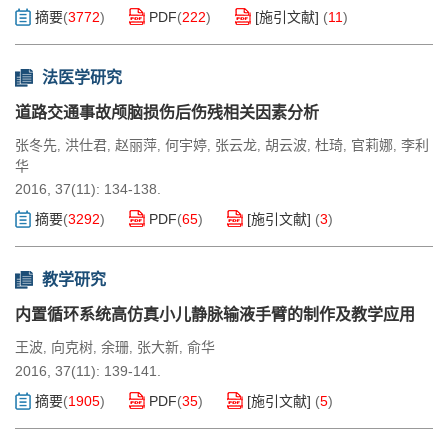
摘要
(
3772
)
PDF
(
222
)
[施引文献]
(
11
)
法医学研究
道路交通事故颅脑损伤后伤残相关因素分析
张冬先
洪仕君
赵丽萍
何宇婷
张云龙
胡云波
杜琦
官莉娜
李利
,
,
,
,
,
,
,
,
华
2016, 37(11): 134-138.
摘要
(
3292
)
PDF
(
65
)
[施引文献]
(
3
)
教学研究
内置循环系统高仿真小儿静脉输液手臂的制作及教学应用
王波
向克树
余珊
张大新
俞华
,
,
,
,
2016, 37(11): 139-141.
摘要
(
1905
)
PDF
(
35
)
[施引文献]
(
5
)