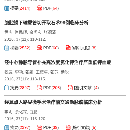
摘要
(
2414
)
PDF
(
64
)
腹腔镜下输尿管切开取石术98例临床分析
黄杰
肖民辉
余闫宏
张德清
,
,
,
2016, 37(11): 110-112.
摘要
(
2552
)
PDF
(
60
)
[施引文献]
(
8
)
经中心静脉导管补充高浓度氯化钾治疗严重低钾血症
魏威
李艳
张颖
王赟玺
张苏
杨聪
,
,
,
,
,
2016, 37(11): 113-115.
摘要
(
2897
)
PDF
(
206
)
[施引文献]
(
4
)
经翼点入路显微手术治疗前交通动脉瘤临床分析
李明
余化霖
白鹏
,
,
2016, 37(11): 116-120.
摘要
(
2397
)
PDF
(
39
)
[施引文献]
(
5
)