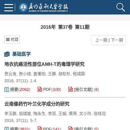
2016年 第37卷 第11期
栏目
上一期
|
下一期
基础医学
地衣抗癌活性部位AMH-T的毒理学研究
贺云发
贺小琼
姜重阳
王静
胡松杉
税靖霖
,
,
,
,
,
2016, 37(11): 1-4.
摘要
(
2062
)
PDF
(
100
)
[施引文献]
(
8
)
云南傣药竹叶兰化学成分的研究
李玉鹏
翁瑞旋
陶永生
李双
王娟
黄荣
文小玲
张桂花
,
,
,
,
,
,
,
2016, 37(11): 5-7.
摘要
(
3821
)
PDF
(
141
)
[施引文献]
(
5
)