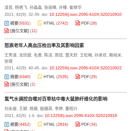
凌昱
杨艳飞
孙晶晶
张丽峰
许榛
崔继华
,
,
,
,
,
2021, 42(9): 32-39.
doi:
10.12259/j.issn.2095-610X.S20210910
摘要
(
5531
)
HTML
(
2742
)
PDF
(
28
)
[施引文献]
(
11
)
怒族老年人高血压检出率及其影响因素
王秀清
龙欣甜
毛勇
陈洁
周佳
楚天舒
王松梅
孙承欢
赖纯米
,
,
,
,
,
,
,
,
,
张倩
2021, 42(9): 40-45.
doi:
10.12259/j.issn.2095-610X.S20210922
摘要
(
6340
)
HTML
(
2535
)
PDF
(
29
)
[施引文献]
(
2
)
氢气水调控自噬对百草枯中毒大鼠肺纤维化的影响
刘永骏
王颖
杨眉
殷娥高
李婷
董昭兴
,
,
,
,
,
2021, 42(9): 1-6.
doi:
10.12259/j.issn.2095-610X.S20210918
摘要
(
4452
)
HTML
(
2816
)
PDF
(
34
)