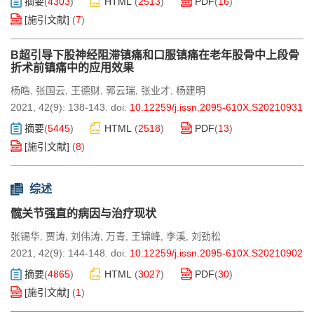
摘要
(
4303
)
HTML
(
2513
)
PDF
(
16
)
[施引文献]
(
7
)
B超引导下股神经阻滞镇痛和口服镇痛在老年股骨中上段骨
折术前镇痛中的应用效果
杨皓
张国云
王德财
郭云瑞
张业才
杨建明
,
,
,
,
,
2021, 42(9): 138-143.
doi:
10.12259/j.issn.2095-610X.S20210931
摘要
(
5445
)
HTML
(
2518
)
PDF
(
13
)
[施引文献]
(
8
)
综述
髋关节强直的病因与治疗现状
张锡华
贾涛
刘伟涛
万青
王锦峰
李溪
刘劲松
,
,
,
,
,
,
2021, 42(9): 144-148.
doi:
10.12259/j.issn.2095-610X.S20210902
摘要
(
4865
)
HTML
(
3027
)
PDF
(
30
)
[施引文献]
(
1
)