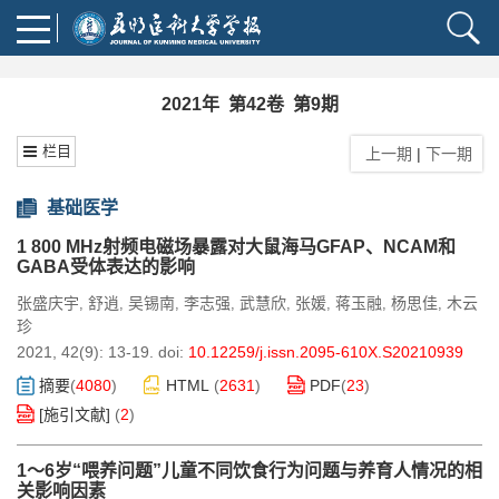
2021年 第42卷 第9期
栏目
上一期
|
下一期
基础医学
1 800 MHz射频电磁场暴露对大鼠海马GFAP、NCAM和
GABA受体表达的影响
张盛庆宇
舒逍
吴锡南
李志强
武慧欣
张媛
蒋玉融
杨思佳
木云
,
,
,
,
,
,
,
,
珍
2021, 42(9): 13-19.
doi:
10.12259/j.issn.2095-610X.S20210939
摘要
(
4080
)
HTML
(
2631
)
PDF
(
23
)
[施引文献]
(
2
)
1～6岁“喂养问题”儿童不同饮食行为问题与养育人情况的相
关影响因素