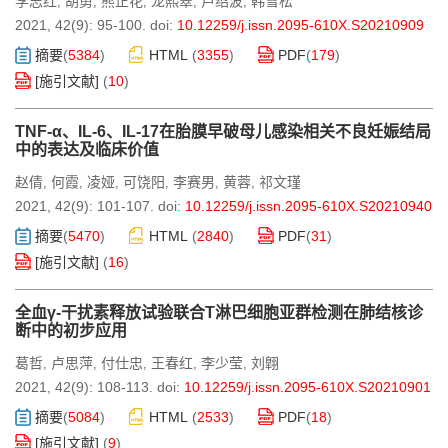
李志红
胡勇
熊正花
龙熙翠
卢绍波
韩雪松
,
,
,
,
,
2021, 42(9): 95-100.
doi:
10.12259/j.issn.2095-610X.S20210909
摘要
(
5384
)
HTML
(
3355
)
PDF
(
179
)
[施引文献]
(
10
)
TNF-α、IL-6、IL-17在胎膜早破母儿感染相关不良妊娠结局
中的表达及临床价值
赵倩
何霞
凌娅
可饶阳
李赛男
黄蓉
祁文瑾
,
,
,
,
,
,
2021, 42(9): 101-107.
doi:
10.12259/j.issn.2095-610X.S20210940
摘要
(
5470
)
HTML
(
2840
)
PDF
(
31
)
[施引文献]
(
16
)
全血γ-干扰素释放试验联合T淋巴细胞亚群检测在肺结核诊
断中的初步应用
葛哲
卢思萍
付仕忠
王春红
李少莹
刘翺
,
,
,
,
,
2021, 42(9): 108-113.
doi:
10.12259/j.issn.2095-610X.S20210901
摘要
(
5084
)
HTML
(
2533
)
PDF
(
18
)
[施引文献]
(
9
)