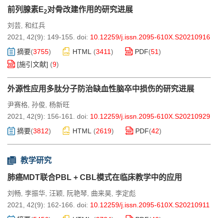
前列腺素E
对骨改建作用的研究进展
2
刘芸
和红兵
,
2021, 42(9): 149-155.
doi:
10.12259/j.issn.2095-610X.S20210916
摘要
(
3755
)
HTML
(
3411
)
PDF
(
51
)
[施引文献]
(
9
)
外源性应用多肽分子防治缺血性脑卒中损伤的研究进展
尹赛格
孙俊
杨新旺
,
,
2021, 42(9): 156-161.
doi:
10.12259/j.issn.2095-610X.S20210929
摘要
(
3812
)
HTML
(
2619
)
PDF
(
42
)
教学研究
肺癌MDT联合PBL + CBL模式在临床教学中的应用
刘畅
李振华
汪颖
阮艳琴
曲来昊
李定彪
,
,
,
,
,
2021, 42(9): 162-166.
doi:
10.12259/j.issn.2095-610X.S20210911