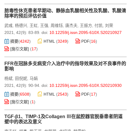
脓毒性休克患者早期动、静脉血乳酸相关性及乳酸、乳酸清
除率的预后评估价值
武彧
杨德兴
王虹
王强
周维钰
唐杰夫
王振方
付凯
刘荣
,
,
,
,
,
,
,
,
2021, 42(9): 83-89.
doi:
10.12259/j.issn.2095-610X.S20210927
摘要
(
4242
)
HTML
(
3249
)
PDF
(
16
)
[施引文献]
(
17
)
FFR在冠脉多支病变介入治疗中的指导效果及对不良事件的
影响
杨斌
田倪妮
马娟
,
,
2021, 42(9): 90-94.
doi:
10.12259/j.issn.2095-610X.S20210930
摘要
(
6508
)
HTML
(
2543
)
PDF
(
17
)
[施引文献]
(
1
)
TGF-β1、TIMP-1及Collagen Ⅲ在盆腔器官脱垂患者阴道
壁中的表达及意义