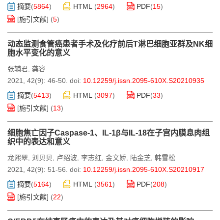
摘要
(
5864
)
HTML
(
2964
)
PDF
(
15
)
[施引文献]
(
5
)
动态监测食管癌患者手术及化疗前后T淋巴细胞亚群及NK细
胞水平变化的意义
张辅君
龚容
,
2021, 42(9): 46-50.
doi:
10.12259/j.issn.2095-610X.S20210935
摘要
(
5413
)
HTML
(
3097
)
PDF
(
33
)
[施引文献]
(
13
)
细胞焦亡因子Caspase-1、IL-1β与IL-18在子宫内膜息肉组
织中的表达和意义
龙熙翠
刘贝贝
卢绍波
李志红
金文娇
陆金芝
韩雪松
,
,
,
,
,
,
2021, 42(9): 51-56.
doi:
10.12259/j.issn.2095-610X.S20210917
摘要
(
5164
)
HTML
(
3561
)
PDF
(
208
)
[施引文献]
(
22
)