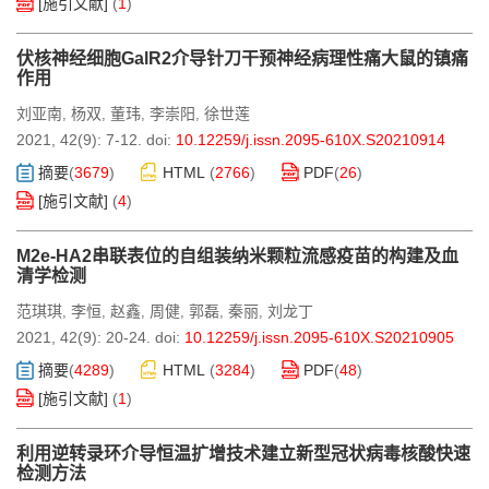
[施引文献]
(
1
)
伏核神经细胞GalR2介导针刀干预神经病理性痛大鼠的镇痛
作用
刘亚南
杨双
董玮
李崇阳
徐世莲
,
,
,
,
2021, 42(9): 7-12.
doi:
10.12259/j.issn.2095-610X.S20210914
摘要
(
3679
)
HTML
(
2766
)
PDF
(
26
)
[施引文献]
(
4
)
M2e-HA2串联表位的自组装纳米颗粒流感疫苗的构建及血
清学检测
范琪琪
李恒
赵鑫
周健
郭磊
秦丽
刘龙丁
,
,
,
,
,
,
2021, 42(9): 20-24.
doi:
10.12259/j.issn.2095-610X.S20210905
摘要
(
4289
)
HTML
(
3284
)
PDF
(
48
)
[施引文献]
(
1
)
利用逆转录环介导恒温扩增技术建立新型冠状病毒核酸快速
检测方法