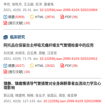
李欢
徐秋月
王云娟
苏洋
唐睿珠
,
,
,
,
2021, 42(9): 25-31.
doi:
10.12259/j.issn.2095-610X.S20210904
摘要
(
5359
)
HTML
(
2874
)
PDF
(
39
)
[施引文献]
(
10
)
临床研究
阿托品在保留自主呼吸无痛纤维支气管镜检查中的应用
刘光顺
向旭东
吕志勇
周敏
汪亚宏
,
,
,
,
2021, 42(9): 71-75.
doi:
10.12259/j.issn.2095-610X.S20210912
摘要
(
4227
)
HTML
(
2632
)
PDF
(
38
)
[施引文献]
(
16
)
镇静、镇痛慢诱导气管插管对全身麻醉患者血流动力学及心
理影响
郭云瑞
杨建明
杨皓
张业才
张国云
周臣
侯亚婷
,
,
,
,
,
,
2021, 42(9): 127-133.
doi:
10.12259/j.issn.2095-610X.S20210906