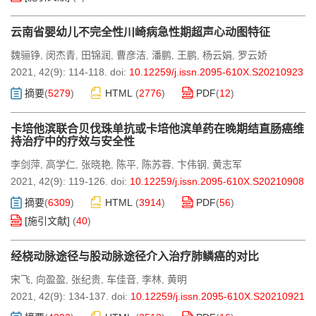
云南省婴幼儿不完全性川崎病急性期超声心动图特征
魏骊铮
闵杰青
田锦润
曹彦洁
潘鹏
王鹏
杨云娟
罗云娇
,
,
,
,
,
,
,
2021, 42(9): 114-118.
doi:
10.12259/j.issn.2095-610X.S20210923
摘要
(
5279
)
HTML
(
2776
)
PDF
(
12
)
卡培他滨联合贝伐珠单抗或卡培他滨单药在晚期结直肠癌维
持治疗中的疗效与安全性
李剑萍
高学仁
张晓艳
陈平
陈苏蓉
卞伟钢
黄志军
,
,
,
,
,
,
2021, 42(9): 119-126.
doi:
10.12259/j.issn.2095-610X.S20210908
摘要
(
6309
)
HTML
(
3914
)
PDF
(
56
)
[施引文献]
(
40
)
经桡动脉途径与股动脉途径介入治疗肺鳞癌的对比
宋飞
向盈盈
张纪贵
车佳音
李林
黄明
,
,
,
,
,
2021, 42(9): 134-137.
doi:
10.12259/j.issn.2095-610X.S20210921