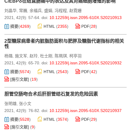
C/EBPδ在结直肠癌中的表达及其对癌细胞增殖的影响
刘晶华
常巍
余福兵
盛娟
冯程程
赵霓姗
,
,
,
,
,
2021, 42(9): 57-64.
doi:
10.12259/j.issn.2095-610X.S20210913
摘要
(
4269
)
HTML
(
2355
)
PDF
(
28
)
2型糖尿病患者内脏脂肪面积与肥胖及糖脂代谢指标的相关
性
杨璐
施文军
赵玲
杜士刚
陈珮琪
柯亭羽
,
,
,
,
,
2021, 42(9): 65-70.
doi:
10.12259/j.issn.2095-610X.S20210932
摘要
(
5574
)
HTML
(
2543
)
PDF
(
42
)
[施引文献]
(
19
)
胆管空肠吻合术后肝胆管结石复发的危险因素
张明雄
张小文
,
2021, 42(9): 76-82.
doi:
10.12259/j.issn.2095-610X.S20210937
摘要
(
5528
)
HTML
(
3574
)
PDF
(
29
)
[施引文献]
(
9
)