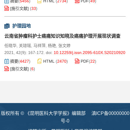
摘要
(
5456
)
HTML
(
2734
)
PDF
(
49
)
[施引文献]
(
33
)
护理园地
云南省肿瘤科护士癌痛知识知晓及癌痛护理开展现状调查
任晓华
关琼瑶
马祥萍
杨艳
张文婷
,
,
,
,
2021, 42(9): 167-172.
doi:
10.12259/j.issn.2095-610X.S20210920
摘要
(
4427
)
HTML
(
2470
)
PDF
(
22
)
[施引文献]
(
6
)
版权所有 © 《昆明医科大学学报》编辑部
滇ICP备00000000
号-0