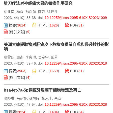
针刀疗法对神经痛大鼠的镇痛作用研究
刘亚南
杨双
彭煜航
陈静
徐世莲
,
,
,
,
2023, 44(10): 33-38.
doi:
10.12259/j.issn.2095-610X.S20231009
摘要
(
3614
)
HTML
(
1626
)
PDF
(
31
)
[施引文献]
(
9
)
美洲大蠊提取物对肝癌皮下移植瘤裸鼠自噬和侵袭转移的影
响
张雪莎
周杰
李彩琳
吴定宇
彭芳
,
,
,
,
2023, 44(10): 39-46.
doi:
10.12259/j.issn.2095-610X.S20231018
摘要
(
3903
)
HTML
(
1659
)
PDF
(
31
)
[施引文献]
(
4
)
hsa-let-7a-5p调控牙周膜干细胞增殖及凋亡
张晔琳
马丽娅
彭旭晖
杨禾丰
佘睿
,
,
,
,
2023, 44(10): 47-54.
doi:
10.12259/j.issn.2095-610X.S20231028
摘要
(
2824
)
HTML
(
1404
)
PDF
(
34
)