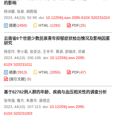
的影响
杨诗媛
张昊
胡图强
,
,
2023, 44(10): 92-99.
doi:
10.12259/j.issn.2095-610X.S20231024
摘要
(
2450
)
HTML
(
1292
)
PDF
(
25
)
云南省8个世居少数民族青年抑郁症状检出情况及影响因素
研究
杨亚玲
李小菊
张亚访
王辛平
黄源
邵维庆
邓睿
,
,
,
,
,
,
2023, 44(10): 100-106.
doi:
10.12259/j.issn.2095-
610X.S20231011
摘要
(
3913
)
HTML
(
2055
)
PDF
(
47
)
[施引文献]
(
5
)
基于82782例人群的年龄、疾病与血压相关性的调查分析
张伟强
雒方
朱春华
唐德志
,
,
,
2023, 44(10): 107-113.
doi:
10.12259/j.issn.2095-
610X.S20231003