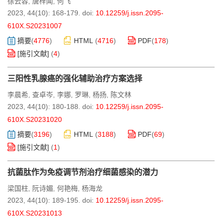
徐云容
唐梓闻
何飞
,
,
2023, 44(10): 168-179.
doi:
10.12259/j.issn.2095-
610X.S20231007
摘要
(
4776
)
HTML
(
4716
)
PDF
(
178
)
[施引文献]
(
4
)
三阳性乳腺癌的强化辅助治疗方案选择
李晨希
查卓岑
李娜
罗琳
杨扬
陈文林
,
,
,
,
,
2023, 44(10): 180-188.
doi:
10.12259/j.issn.2095-
610X.S20231020
摘要
(
3196
)
HTML
(
3188
)
PDF
(
69
)
[施引文献]
(
1
)
抗菌肽作为免疫调节剂治疗细菌感染的潜力
梁国柱
阮诗媚
何艳梅
杨海龙
,
,
,
2023, 44(10): 189-195.
doi:
10.12259/j.issn.2095-
610X.S20231013