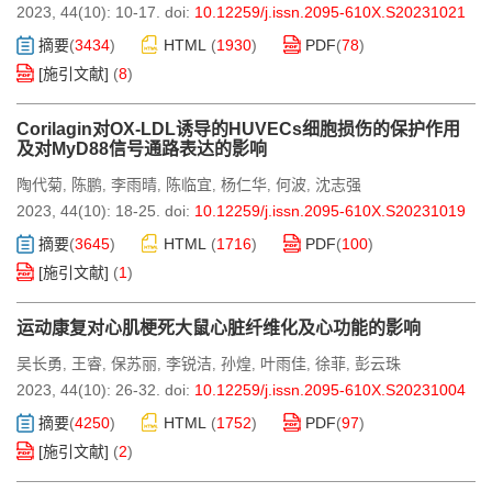
2023, 44(10): 10-17.
doi:
10.12259/j.issn.2095-610X.S20231021
摘要
(
3434
)
HTML
(
1930
)
PDF
(
78
)
[施引文献]
(
8
)
Corilagin对OX-LDL诱导的HUVECs细胞损伤的保护作用
及对MyD88信号通路表达的影响
陶代菊
陈鹏
李雨晴
陈临宜
杨仁华
何波
沈志强
,
,
,
,
,
,
2023, 44(10): 18-25.
doi:
10.12259/j.issn.2095-610X.S20231019
摘要
(
3645
)
HTML
(
1716
)
PDF
(
100
)
[施引文献]
(
1
)
运动康复对心肌梗死大鼠心脏纤维化及心功能的影响
吴长勇
王睿
保苏丽
李锐洁
孙煌
叶雨佳
徐菲
彭云珠
,
,
,
,
,
,
,
2023, 44(10): 26-32.
doi:
10.12259/j.issn.2095-610X.S20231004
摘要
(
4250
)
HTML
(
1752
)
PDF
(
97
)
[施引文献]
(
2
)