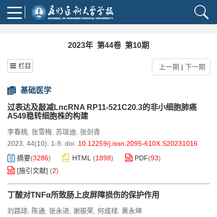
2023年 第44卷 第10期
栏目
上一期
|
下一期
基础医学
过表达及敲减LncRNA RP11-521C20.3的非小细胞肺癌
A549稳转细胞株的构建
李春桃
张雪梅
苏琰迪
张剑青
,
,
,
2023, 44(10): 1-9.
doi:
10.12259/j.issn.2095-610X.S20231016
摘要
(
3286
)
HTML
(
1898
)
PDF
(
93
)
[施引文献]
(
2
)
丁酸对TNFα所致肠上皮屏障损伤的保护作用
刘路琼
陈通
张永进
谢振荣
何成禄
黄永坤
,
,
,
,
,