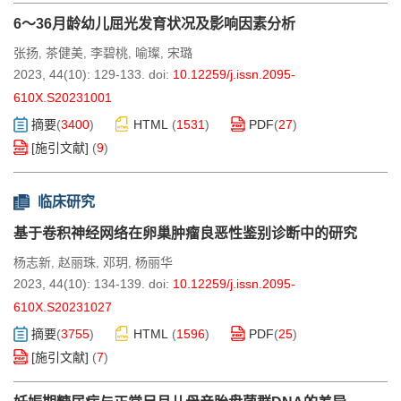
6～36月龄幼儿屈光发育状况及影响因素分析
张扬
茶健美
李碧桃
喻璨
宋璐
,
,
,
,
2023, 44(10): 129-133.
doi:
10.12259/j.issn.2095-
610X.S20231001
摘要
(
3400
)
HTML
(
1531
)
PDF
(
27
)
[施引文献]
(
9
)
临床研究
基于卷积神经网络在卵巢肿瘤良恶性鉴别诊断中的研究
杨志新
赵丽珠
邓玥
杨丽华
,
,
,
2023, 44(10): 134-139.
doi:
10.12259/j.issn.2095-
610X.S20231027
摘要
(
3755
)
HTML
(
1596
)
PDF
(
25
)
[施引文献]
(
7
)