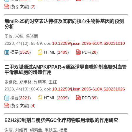
[施引文献]
(
2
)
鳜miR-25的时空表达特征及其靶向核心生物钟基因的预测
分析
周仪
米鍇
冯晓丽
,
,
2023, 44(10): 55-59.
doi:
10.12259/j.issn.2095-610X.S20231010
摘要
(
2525
)
HTML
(
1489
)
PDF
(
28
)
二甲双胍通过AMPK/PPAR-γ通路诱导自噬抑制高糖对血管
平滑肌细胞的增殖作用
张紫微
郑甲林
许晓宇
王红
,
,
,
2023, 44(10): 60-66.
doi:
10.12259/j.issn.2095-610X.S20231026
摘要
(
3221
)
HTML
(
2039
)
PDF
(
39
)
[施引文献]
(
4
)
EZH2抑制剂与膀胱癌GC化疗药物联用增敏的作用研究
谢峻
刘绍有
施鸿金
毛秋玉
杨宏
,
,
,
,