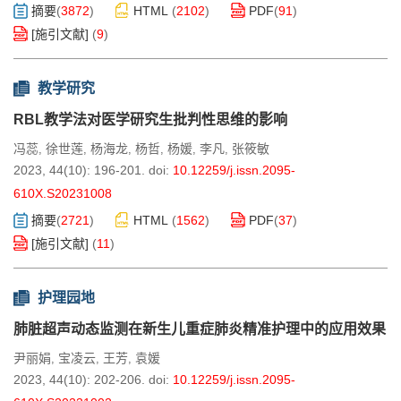
摘要
(
3872
)
HTML
(
2102
)
PDF
(
91
)
[施引文献]
(
9
)
教学研究
RBL教学法对医学研究生批判性思维的影响
冯蕊
徐世莲
杨海龙
杨哲
杨媛
李凡
张筱敏
,
,
,
,
,
,
2023, 44(10): 196-201.
doi:
10.12259/j.issn.2095-
610X.S20231008
摘要
(
2721
)
HTML
(
1562
)
PDF
(
37
)
[施引文献]
(
11
)
护理园地
肺脏超声动态监测在新生儿重症肺炎精准护理中的应用效果
尹丽娟
宝凌云
王芳
袁媛
,
,
,
2023, 44(10): 202-206.
doi:
10.12259/j.issn.2095-