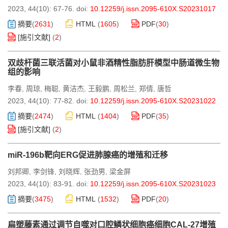
2023, 44(10): 67-76.
doi:
10.12259/j.issn.2095-610X.S20231017
摘要
(
2631
)
HTML
(
1605
)
PDF
(
30
)
[施引文献]
(
2
)
双歧杆菌三联活菌对小鼠非酒精性脂肪肝模型中肠道微生物
组的影响
李春
周琼
梅聪
黄洁杰
王毅鹏
周松兰
郑倩
唐哲
,
,
,
,
,
,
,
2023, 44(10): 77-82.
doi:
10.12259/j.issn.2095-610X.S20231022
摘要
(
2474
)
HTML
(
1404
)
PDF
(
35
)
[施引文献]
(
2
)
miR-196b靶向ERG促进肺腺癌的增殖和迁移
刘邦卿
李剑锋
刘晓辉
张劲男
梁金屏
,
,
,
,
2023, 44(10): 83-91.
doi:
10.12259/j.issn.2095-610X.S20231023
摘要
(
3475
)
HTML
(
1532
)
PDF
(
20
)
扁塑藤素通过调节自噬对口腔鳞状细胞癌细胞CAL-27增殖