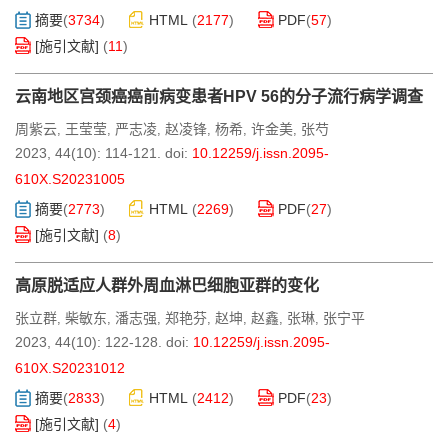
摘要
(
3734
)
HTML
(
2177
)
PDF
(
57
)
[施引文献]
(
11
)
云南地区宫颈癌癌前病变患者HPV 56的分子流行病学调查
周紫云
王莹莹
严志凌
赵凌锋
杨希
许金美
张芍
,
,
,
,
,
,
2023, 44(10): 114-121.
doi:
10.12259/j.issn.2095-
610X.S20231005
摘要
(
2773
)
HTML
(
2269
)
PDF
(
27
)
[施引文献]
(
8
)
高原脱适应人群外周血淋巴细胞亚群的变化
张立群
柴敏东
潘志强
郑艳芬
赵坤
赵鑫
张琳
张宁平
,
,
,
,
,
,
,
2023, 44(10): 122-128.
doi:
10.12259/j.issn.2095-
610X.S20231012
摘要
(
2833
)
HTML
(
2412
)
PDF
(
23
)
[施引文献]
(
4
)