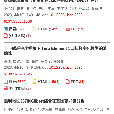
妊娠期糖尿病与正常足月儿母亲胎盘菌群DNA的差异
阳情姚
曾洁
张卫权
宁月
李檬
李湛华
刘梅
熊晶晶
黄永坤
,
,
,
,
,
,
,
,
2023, 44(10): 140-148.
doi:
10.12259/j.issn.2095-
610X.S20231006
摘要
(
3200
)
HTML
(
1435
)
PDF
(
19
)
[施引文献]
(
1
)
上下颌轻中度拥挤下iTero Element 1口扫数字化模型的准
确性
肖倩
周锟
王蕾
高俊
陈俊润
任娅岚
,
,
,
,
,
2023, 44(10): 149-154.
doi:
10.12259/j.issn.2095-
610X.S20231025
摘要
(
3520
)
HTML
(
1591
)
PDF
(
34
)
[施引文献]
(
3
)
昆明地区357例Gilbert综合征基因变异谱分析
何建萍
吕梦欣
秦茂华
朱丽虹
党峰博
孙永波
罗胜军
罗兰
唐健
,
,
,
,
,
,
,
,