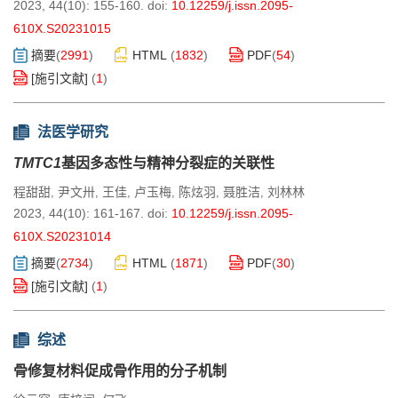
2023, 44(10): 155-160.
doi:
10.12259/j.issn.2095-
610X.S20231015
摘要
(
2991
)
HTML
(
1832
)
PDF
(
54
)
[施引文献]
(
1
)
法医学研究
TMTC1
基因多态性与精神分裂症的关联性
程甜甜
尹文卅
王佳
卢玉梅
陈炫羽
聂胜洁
刘林林
,
,
,
,
,
,
2023, 44(10): 161-167.
doi:
10.12259/j.issn.2095-
610X.S20231014
摘要
(
2734
)
HTML
(
1871
)
PDF
(
30
)
[施引文献]
(
1
)
综述
骨修复材料促成骨作用的分子机制